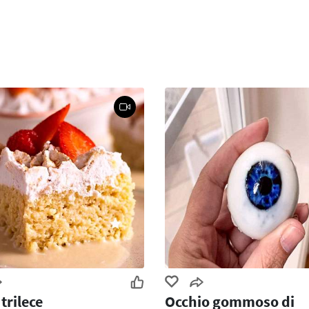
trilece
Occhio gommoso di