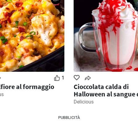
1
fiore al formaggio
Cioccolata calda di
Halloween al sangue 
us
vampiro
Delicious
PUBBLICITÀ