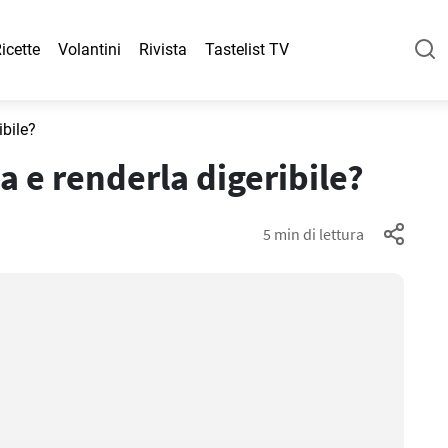
icette
Volantini
Rivista
Tastelist TV
ibile?
a e renderla digeribile?
5 min di lettura