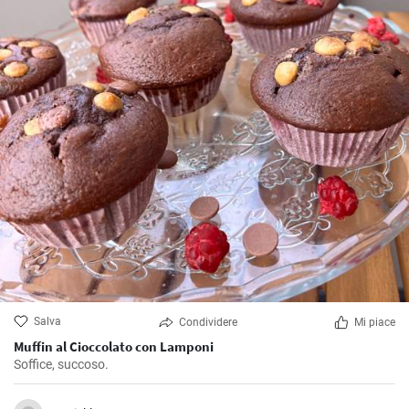
Salva
Condividere
Mi piace
Muffin al Cioccolato con Lamponi
Soffice, succoso.