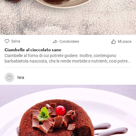
Salva
Condividere
Mi piace
Ciambelle al cioccolato sane
Ciambelle al forno di cui potrete godere. Inoltre, contengono
barbabietola nascosta, che le rende morbide e nutrienti, così potrete
far mangiare ai bambini una porzione di verdura con una dolce
delizia.
Iwa