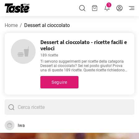
1
Home
Dessert al cioccolato
Dessert al cioccolato - ricette facili e
veloci
189 ricette
Ti servono suggerimenti per ricette della categoria
Dessert al cioccolato? Sei nel posto giusto! Prova
una di queste 189 ricette. Queste ricette richiedono
solo 4 - 300 minuti di preparazione. Oltre agli
ingredienti ed alla procedura, ciascuna ricetta
Seguire
include un tempo di preparazione approssimativo
ed il numero di porzioni. Dai un'occhiata alle nostre
ricette preferite -
Palline di cioccolato
,
Ciambellone
con gocce di cioccolato
,
Ricetta muffin morbidi con
gocce di cioccolato
,
Torta cremosa ricotta e gocce di
cioccolato
- pensate appositamente per gli amanti
del cibo di qualità. Buon appetito!
Iwa