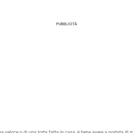
PUBBLICITÀ
a veloce o di una torta fatta in casa, è bene avere a portata di m