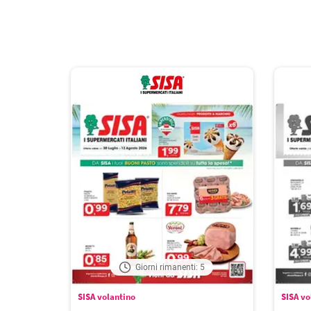
Giorni rimanenti: 5
SISA volantino
SISA vo