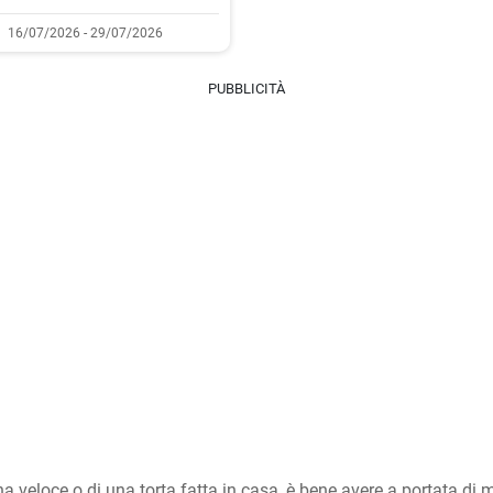
16/07/2026 - 29/07/2026
PUBBLICITÀ
a veloce o di una torta fatta in casa, è bene avere a portata di m