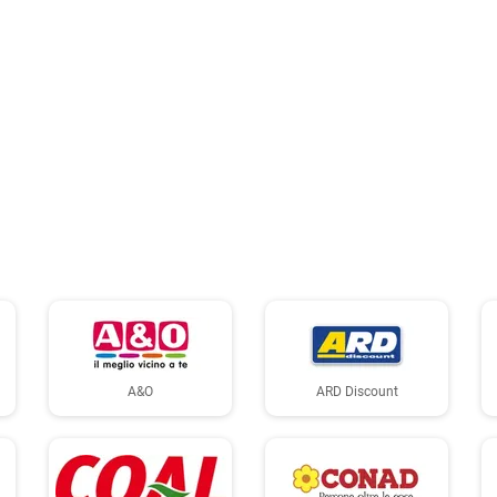
A&O
ARD Discount