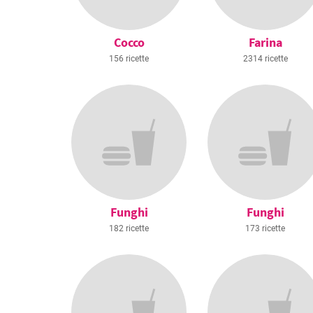
Cocco
Farina
156 ricette
2314 ricette
Funghi
Funghi
182 ricette
173 ricette