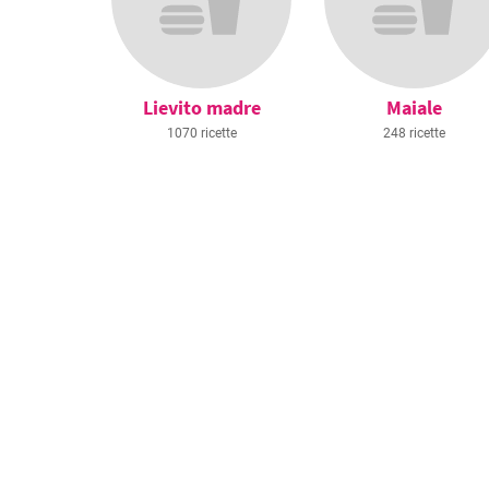
Lievito madre
Maiale
1070 ricette
248 ricette