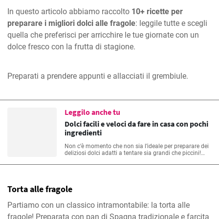
In questo articolo abbiamo raccolto
10+ ricette per
preparare i migliori dolci alle fragole
: leggile tutte e scegli
quella che preferisci per arricchire le tue giornate con un
dolce fresco con la frutta di stagione.
Preparati a prendere appunti e allacciati il grembiule.
Leggilo anche tu
Dolci facili e veloci da fare in casa con pochi
ingredienti
Non c’è momento che non sia l’ideale per preparare dei
deliziosi dolci adatti a tentare sia grandi che piccini!
Golosi, facili e perfetti persino per chi ha poco spazio,
tempo o è a dieta. Abbiamo stilato per te la lista dei
migliori dolci veloci e buoni da fare in casa, semplici e
sempre da leccarsi i baffi! Senza bisogno di uscire di
Torta alle fragole
casa.
Partiamo con un classico intramontabile: la torta alle
fragole! Preparata con pan di Spagna tradizionale e farcita