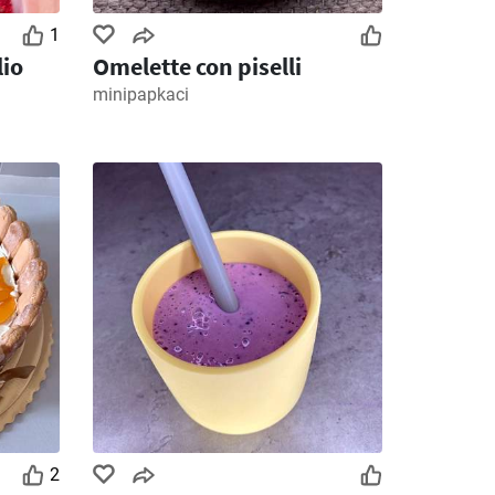
1
lio
Omelette con piselli
minipapkaci
2