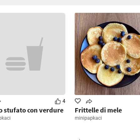
4
lo stufato con verdure
Frittelle di mele
pkaci
minipapkaci