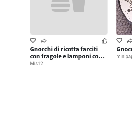
Gnocchi di ricotta farciti
Gnocc
con fragole e lamponi con
minipa
una copertura di
Mis12
pangrattato tostato e
spuma di fragole