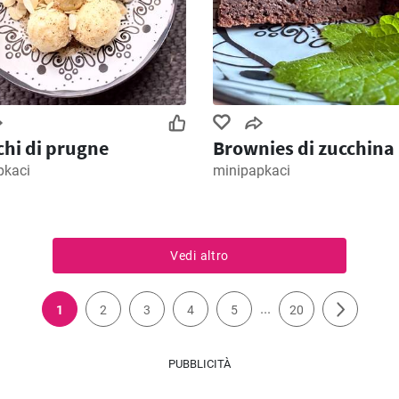
hi di prugne
Brownies di zucchina
pkaci
minipapkaci
Vedi altro
...
1
2
3
4
5
20
PUBBLICITÀ