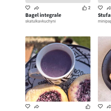
2
Bagel integrale
Stufa
skatulkavkuchyni
minipa