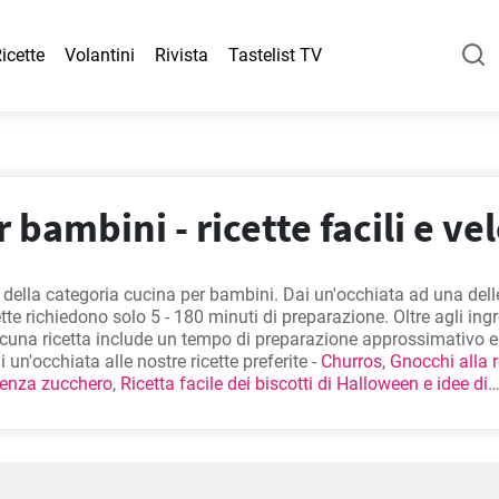
icette
Volantini
Rivista
Tastelist TV
 bambini - ricette facili e vel
e della categoria cucina per bambini. Dai un'occhiata ad una dell
ette richiedono solo 5 - 180 minuti di preparazione. Oltre agli ingr
scuna ricetta include un tempo di preparazione approssimativo ed
 un'occhiata alle nostre ricette preferite -
Churros
,
Gnocchi alla
senza zucchero
,
Ricetta facile dei biscotti di Halloween e idee di
appositamente per gli amanti del cibo di qualità. Buon appetito!