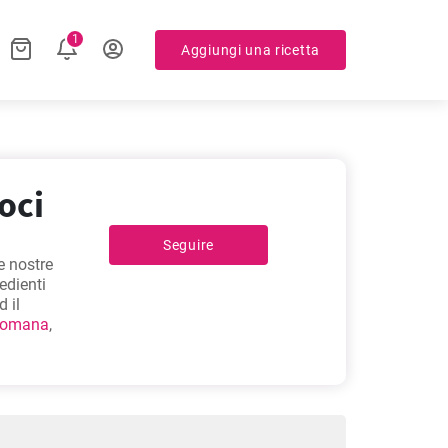
1
Aggiungi una ricetta
oci
Seguire
e nostre
edienti
 il
 romana
,