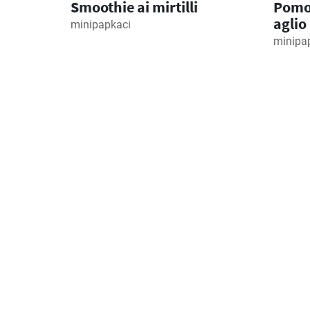
Smoothie ai mirtilli
Pomo
aglio
minipapkaci
minipa