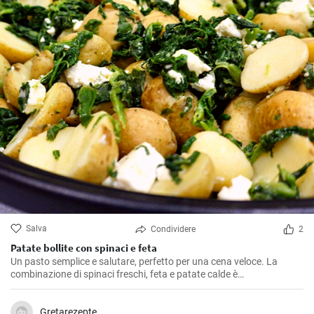
Salva
Condividere
2
Patate bollite con spinaci e feta
Un pasto semplice e salutare, perfetto per una cena veloce. La
combinazione di spinaci freschi, feta e patate calde è
semplicemente incredibile.
Gretarezepte