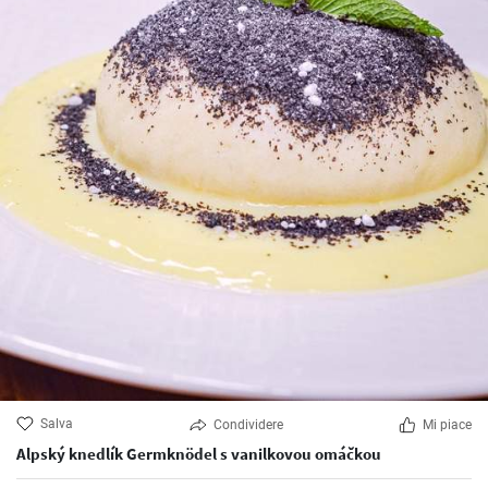
Salva
Condividere
Mi piace
Alpský knedlík Germknödel s vanilkovou omáčkou