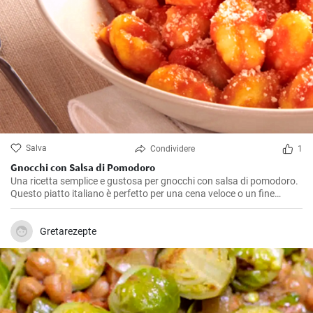
Salva
Condividere
1
Gnocchi con Salsa di Pomodoro
Una ricetta semplice e gustosa per gnocchi con salsa di pomodoro.
Questo piatto italiano è perfetto per una cena veloce o un fine
settimana rilassante a casa. Servilo con un'insalata verde e un
bicchiere di vino rosso per un pasto meraviglioso.
Gretarezepte