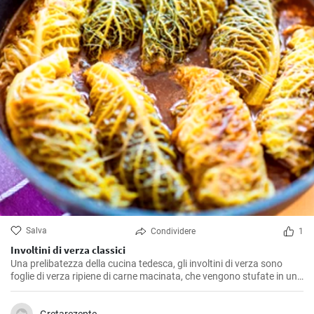
Salva
Condividere
1
Involtini di verza classici
Una prelibatezza della cucina tedesca, gli involtini di verza sono
foglie di verza ripiene di carne macinata, che vengono stufate in un
brodo saporito. Sono l'ideale per una cena in famiglia accogliente.