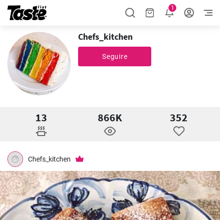
1
Chefs_kitchen
Seguire
13
866K
352
Chefs_kitchen