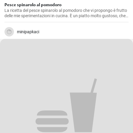
Pesce spinarolo al pomodoro
La ricetta del pesce spinarolo al pomodoro che vi propongo è frutto
delle mie sperimentazioni in cucina. È un piatto molto gustoso, che
ho affinato nel tempo, cercando il giusto equilibrio tra il sapore del
pesce e quello del pomodoro. Da buon amante della cucina di mare,
ritengo che vale la pena provare a prepararlo.
minipapkaci