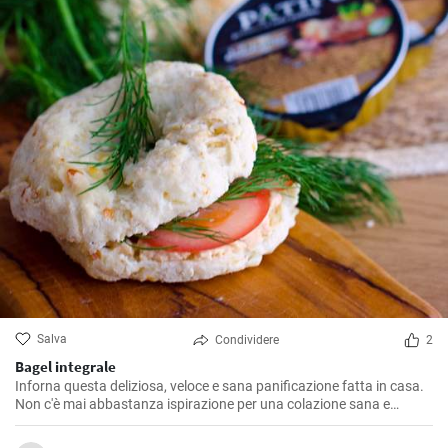
Salva
Condividere
2
Bagel integrale
Inforna questa deliziosa, veloce e sana panificazione fatta in casa.
Non c'è mai abbastanza ispirazione per una colazione sana e
gustosa.