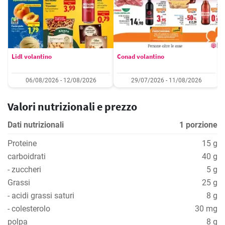
Lidl volantino
Conad volantino
06/08/2026 - 12/08/2026
29/07/2026 - 11/08/2026
Valori nutrizionali e prezzo
Dati nutrizionali
1 porzione
Proteine
15 g
carboidrati
40 g
- zuccheri
5 g
Grassi
25 g
- acidi grassi saturi
8 g
- colesterolo
30 mg
polpa
8 g