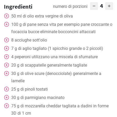
4
Ingredienti
numero di porzioni
50
ml
di olio extra vergine di oliva
100
g
di pane senza vita per esempio pane croccante o
focaccia bucce eliminate bocconcini attaccati
8
acciughe sott'olio
7
g
di aglio tagliato (1 spicchio grande o 2 piccoli)
4
peperoni utilizzano una miscela di sfumature
20
g
di scappatelle generalmente tagliate
30
g
di olive scure (denocciolate) generalmente a
lamelle
25
g
di pinoli tostati
30
g
di parmigiano macinato
75
g
di mozzarella cheddar tagliata a dadini in forme
3D di 1 cm