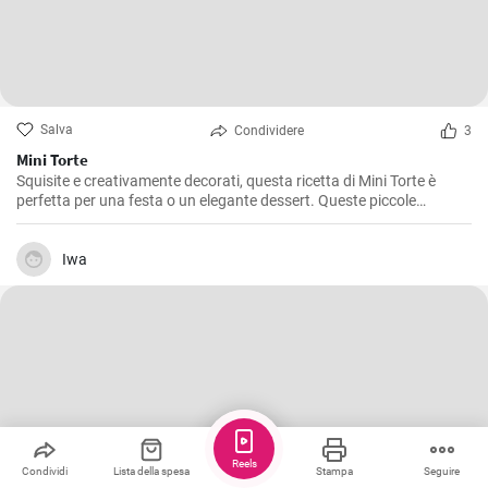
Salva
Condividere
3
Mini Torte
Squisite e creativamente decorati, questa ricetta di Mini Torte è
perfetta per una festa o un elegante dessert. Queste piccole
sorprese sono sicuramente un piacere per gli occhi e un paradiso
per il palato!
Iwa
Reels
Condividi
Lista della spesa
Stampa
Seguire