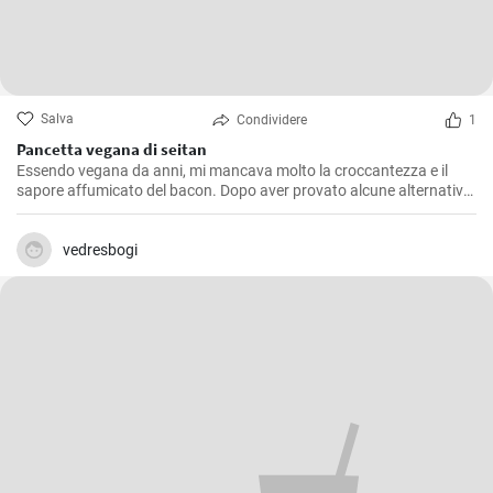
Salva
Condividere
1
Pancetta vegana di seitan
Essendo vegana da anni, mi mancava molto la croccantezza e il
sapore affumicato del bacon. Dopo aver provato alcune alternative
a base vegetale che non mi soddisfacevano pienamente, ho deciso
di creare il mio bacon vegano. Dopo innumerevoli esperimenti e
modifiche, sono orgogliosa di condividere questa ricetta con tutti: il
vedresbogi
bacon vegano è delizioso!