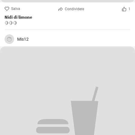
Salva
Condividere
1
Nidi di limone
🍋🍋🍋
Mis12