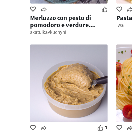
Merluzzo con pesto di
Pasta
pomodoro e verdure
Iwa
arrosto
skatulkavkuchyni
1