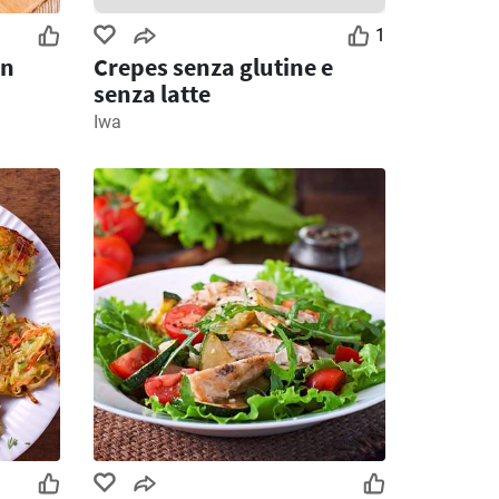
1
on
Crepes senza glutine e
senza latte
Iwa