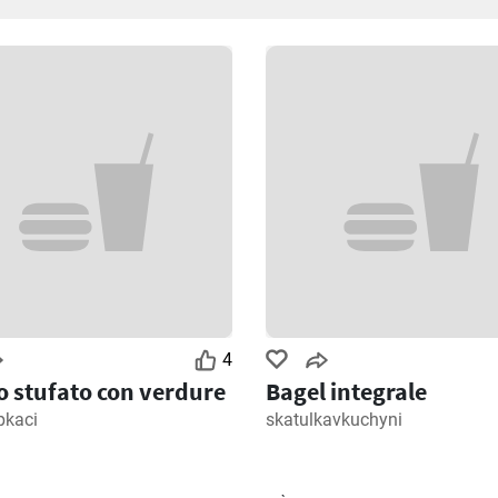
4
lo stufato con verdure
Bagel integrale
pkaci
skatulkavkuchyni