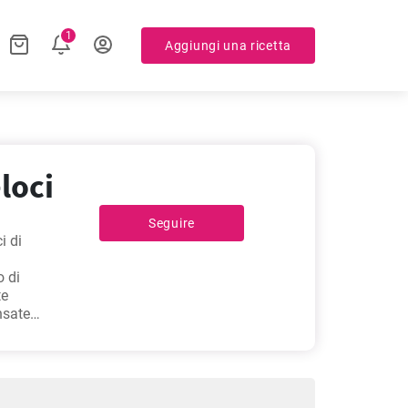
1
Aggiungi una ricetta
eloci
Seguire
i di
o di
te
nsate