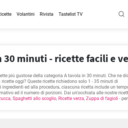
icette
Volantini
Rivista
Tastelist TV
 30 minuti - ricette facili e v
cette più gustose della categoria A tavola in 30 minuti. Che ne dic
ricette oggi? Queste ricette richiedono solo 1 - 35 minuti di
i ingredienti ed alla procedura, ciascuna ricetta include un temp
ativo ed il numero di porzioni. Dai un'occhiata alle nostre ricet
 zucca
,
Spaghetti allo scoglio
,
Ricette verza
,
Zuppa di fagioli
- pe
amanti del cibo di qualità. Buon appetito!