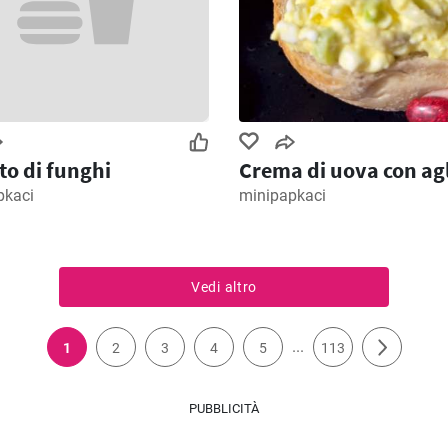
to di funghi
Crema di uova con ag
pkaci
minipapkaci
Vedi altro
...
1
2
3
4
5
113
PUBBLICITÀ