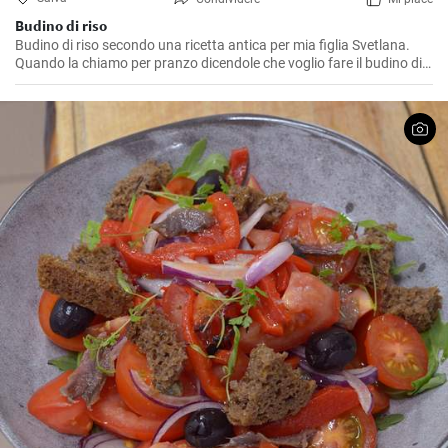
Budino di riso
Budino di riso secondo una ricetta antica per mia figlia Svetlana.
Quando la chiamo per pranzo dicendole che voglio fare il budino di
riso... lei risponde: 'Allora per il budino di riso posso sempre essere
convinta'. 😁