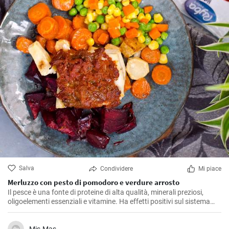
Salva
Condividere
Mi piace
Merluzzo con pesto di pomodoro e verdure arrosto
Il pesce è una fonte di proteine di alta qualità, minerali preziosi,
oligoelementi essenziali e vitamine. Ha effetti positivi sul sistema
cardiovascolare e si consiglia di consumarlo almeno due volte alla
settimana. Lasciatevi ispirare da questo nostro pranzo veloce.