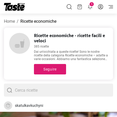
1
Home
Ricette economiche
Ricette economiche - ricette facili e
veloci
385 ricette
Dai un'occhiata a queste ricette! Sono le nostre
ricette della categoria Ricette economiche – adatte a
varie occasioni. Abbiamo una fantastica selezione
di 385 ricette per variare il tuo menù! Queste ricette
richiedono solo 1 - 500 minuti di preparazione. Oltre
Seguire
agli ingredienti ed alla procedura, ciascuna ricetta
include un tempo di preparazione approssimativo
ed il numero di porzioni. Se hai bisogno di un
consiglio, ti suggeriamo
Vellutata di zucca
,
Gnocchi
di patate fatti in casa
,
Mozzarella in carrozza
,
Danubio salato, la ricetta originale semplice!
. Sono
tra le ricette più popolari e cercate. Siamo sicuri le
adorerai!
skatulkavkuchyni