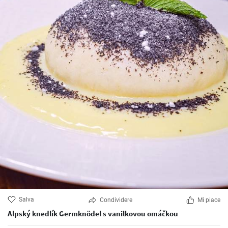
Salva
Condividere
Mi piace
Alpský knedlík Germknödel s vanilkovou omáčkou