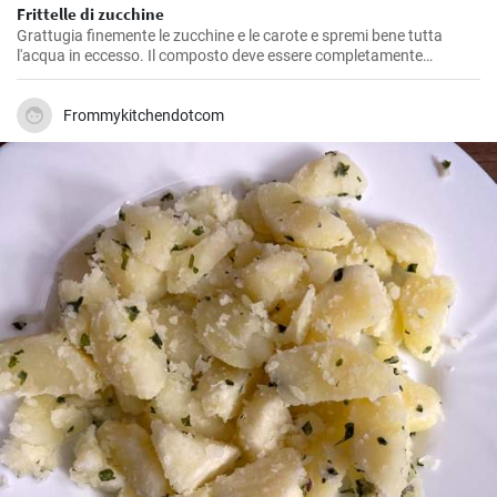
Frittelle di zucchine
Grattugia finemente le zucchine e le carote e spremi bene tutta
l'acqua in eccesso. Il composto deve essere completamente
asciutto. In una ciotola, aggiungi alle verdure due uova, la farina e il
prosciutto tagliato a pezzetti. Puoi anche aggiungere del formaggio
per migliorare il sapore. Aggiusta di sale e mescola bene tutto.
Frommykitchendotcom