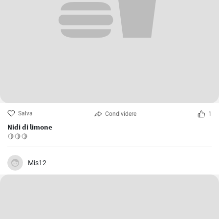
Salva
Condividere
1
Nidi di limone
🍋🍋🍋
Mis12