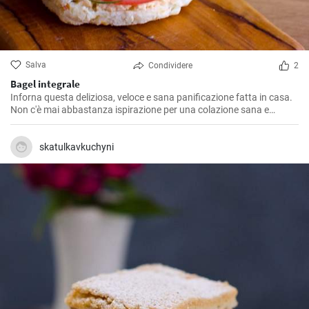
Salva
Condividere
2
Bagel integrale
Inforna questa deliziosa, veloce e sana panificazione fatta in casa.
Non c'è mai abbastanza ispirazione per una colazione sana e
gustosa.
skatulkavkuchyni