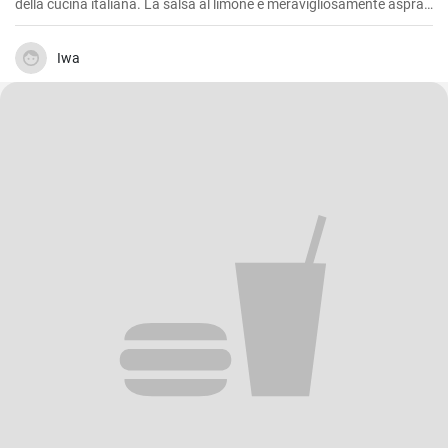
della cucina italiana. La salsa al limone è meravigliosamente aspra
e accentua il sapore della carne di vitello. Si tratta di un piatto di
grande effetto che non solo è buono in estate per la sua leggerezza,
ma che mette di buon umore anche nei periodi più freddi.
Iwa