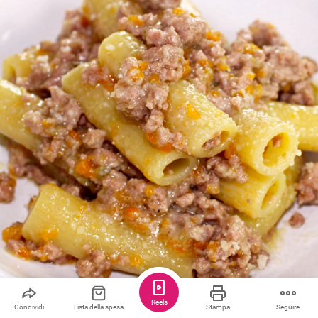
Reels
Salva
Condividere
4
Condividi
Lista della spesa
Stampa
Seguire