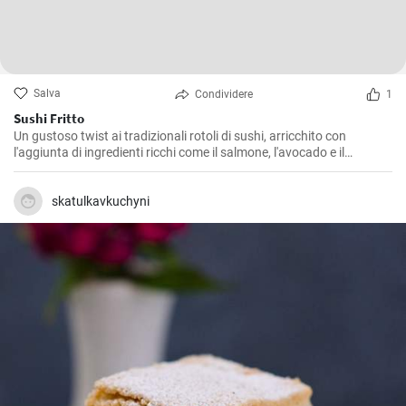
Salva
Condividere
1
Sushi Fritto
Un gustoso twist ai tradizionali rotoli di sushi, arricchito con
l'aggiunta di ingredienti ricchi come il salmone, l'avocado e il
formaggio. La frittura dona al piatto un retrogusto croccante e
delizioso che ne farà innamorare tutti.
skatulkavkuchyni