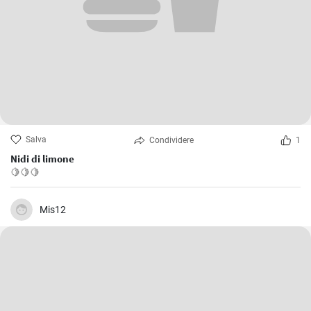
Salva
Condividere
1
Nidi di limone
🍋🍋🍋
Mis12