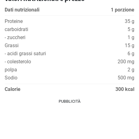
Dati nutrizionali
1 porzione
Proteine
35 g
carboidrati
5 g
- zuccheri
1 g
Grassi
15 g
- acidi grassi saturi
6 g
- colesterolo
200 mg
polpa
2 g
Sodio
500 mg
Calorie
300 kcal
PUBBLICITÀ