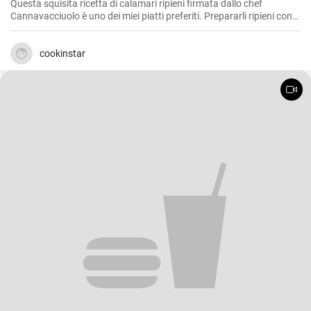
Questa squisita ricetta di calamari ripieni firmata dallo chef
Cannavacciuolo è uno dei miei piatti preferiti. Prepararli ripieni con
aromi, pane raffermo e prezzemolo è un'ideale miscela di sapori di
mare e terra e poi cotta al forno dona un delizioso ed equilibrato
soddisfazione al palato. E' un piatto che preferisco servire come
cookinstar
antipasto durante le festività, ma è ottimo anche come secondo
piatto, e conquista sempre tutti.