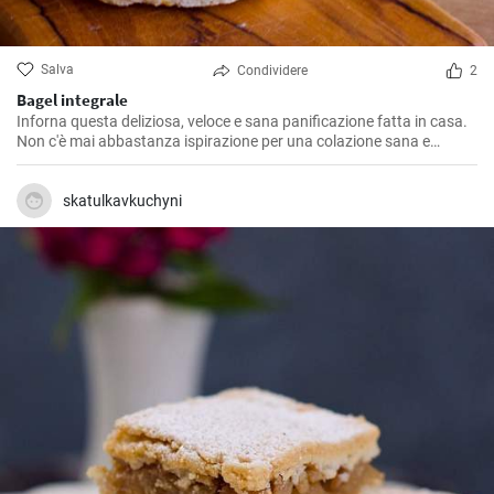
Salva
Condividere
2
Bagel integrale
Inforna questa deliziosa, veloce e sana panificazione fatta in casa.
Non c'è mai abbastanza ispirazione per una colazione sana e
gustosa.
skatulkavkuchyni