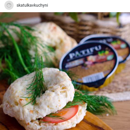
skatulkavkuchyni