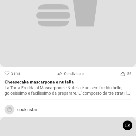
Salva
Condividere
56
Cheesecake mascarpone e nutella
La Torta Fredda al Mascarpone e Nutella è un semifreddo bello,
golosissimo e facilissimo da preparare. E’ composto da tre strati: la
base fatta di biscotti sbriciolati, la crema fatta con panna e
mascarpone, e la farcita fatta con uno strato di Nutella
cookinstar