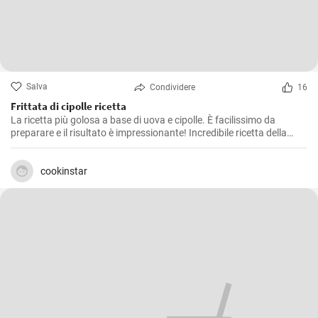
Salva
Condividere
16
Frittata di cipolle ricetta
La ricetta più golosa a base di uova e cipolle. È facilissimo da
preparare e il risultato è impressionante! Incredibile ricetta della
frittata che tutti dovrebbero provare. Nuova ricetta per la colazione
in 10 minuti!
cookinstar