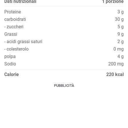
Dati nutrizionali
1 porzione
Proteine
3 g
carboidrati
30 g
- zuccheri
5 g
Grassi
9 g
- acidi grassi saturi
2 g
- colesterolo
0 mg
polpa
4 g
Sodio
200 mg
Calorie
220 kcal
PUBBLICITÀ