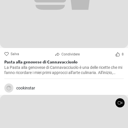
Salva
Condividere
8
Pasta alla genovese di Cannavacciuolo
La Pasta alla genovese di Cannavacciuolo è una delle ricette che mi
fanno ricordare i miei primi approcci all'arte culinaria. All'inizio,
l'attenzione ai dettagli sembrava mettermi a dura prova. Tuttavia,
con il passare del tempo e un po' di pratica, ho scoperto che il vero
intento era svelare l'essenza autentica di ogni ingrediente. E' un
cookinstar
sugo gustoso e sapido che chiede tempo e dedizione, proprio come
la città da cui prende il nome.