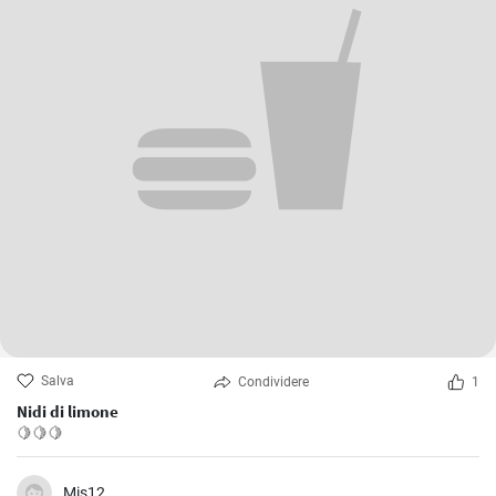
Salva
Condividere
1
Nidi di limone
🍋🍋🍋
Mis12