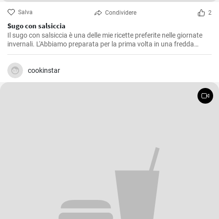
Salva
Condividere
2
Sugo con salsiccia
Il sugo con salsiccia è una delle mie ricette preferite nelle giornate
invernali. L'Abbiamo preparata per la prima volta in una fredda
giornata d'inverno ed è da allora che rappresenta un classico nella
nostra famiglia. Il gustoso e corposo sapore della salsiccia si fonde
perfettamente con il pomodoro, creando un condimento delizioso
cookinstar
per la pasta. Il segreto è lasciare che il sugo cuocia lentamente, in
modo che tutti i sapori si mescolino alla perfezione.