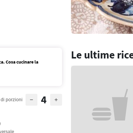
Le ultime ric
ca. Cosa cucinare la
4
di porzioni
)
versale