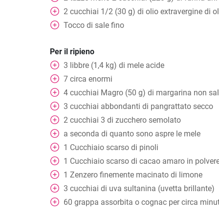
2
cucchiai
1/2 (30 g) di olio extravergine di o
Tocco di sale fino
Per il ripieno
3
libbre (1,4 kg) di mele acide
7
circa enormi
4
cucchiai
Magro (50 g) di margarina non sa
3
cucchiai
abbondanti di pangrattato secco
2
cucchiai
3 di zucchero semolato
a seconda di quanto sono aspre le mele
1
Cucchiaio
scarso di pinoli
1
Cucchiaio
scarso di cacao amaro in polver
1
Zenzero finemente macinato di limone
3
cucchiai
di uva sultanina (uvetta brillante)
60
grappa assorbita o cognac per circa minut