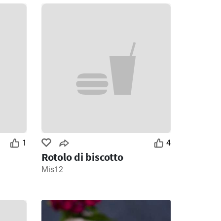
1
Giorni rimanenti: 1
Giorni rimanenti: 4
MD Discount volantino
Ipercoop volantino
026
28/07/2026 - 09/08/2026
30/07/2026 - 12/08/2026
1
4
Rotolo di biscotto
Mis12