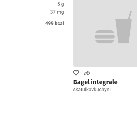
5 g
37 mg
499 kcal
Bagel integrale
skatulkavkuchyni