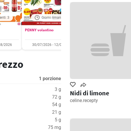
enti: 3
Giorni rimanenti: 4
Giorni rimanenti: 
PENNY volantino
Aldi volantino
08/2026
30/07/2026 - 12/08/2026
03/08/2026 - 09/08/2
prezzo
1 porzione
3 g
Nidi di limone
72 g
celine.recepty
54 g
21 g
5 g
75 mg