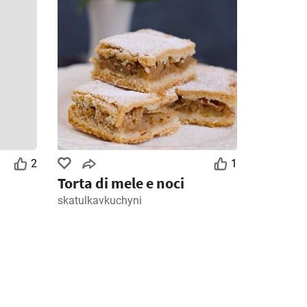
2
1
Torta di mele e noci
skatulkavkuchyni