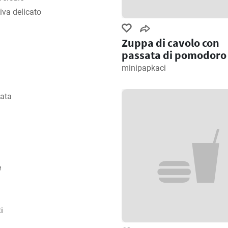
liva delicato
Zuppa di cavolo con
passata di pomodoro
minipapkaci
lata
e
i