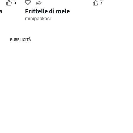
6
7
a
Frittelle di mele
minipapkaci
PUBBLICITÀ