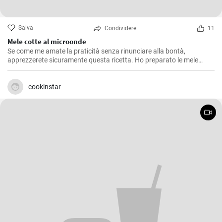
Salva
Condividere
11
Mele cotte al microonde
Se come me amate la praticità senza rinunciare alla bontà,
apprezzerete sicuramente questa ricetta. Ho preparato le mele
cotte al microonde più volte, soprattutto nelle mattine d'inverno
quando il freddo si fa sentire e ho bisogno di una colazione calda e
nutriente. Questa ricetta risulta anche un'ottima soluzione per chi
cookinstar
vuole concedersi un dessert dolce ed equilibrato senza appesantirsi.
E' una ricetta semplice e veloce, perfetta quando si ha poco tempo
ma si vuole qualcosa di buono.