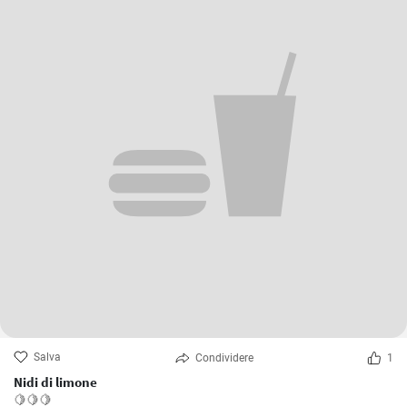
Salva
Condividere
1
Nidi di limone
🍋🍋🍋