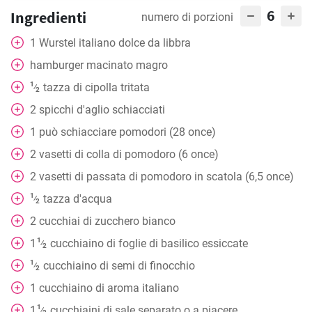
6
Ingredienti
numero di porzioni
1
Wurstel italiano dolce da libbra
hamburger macinato magro
1
tazza
di cipolla tritata
⁄
2
2
spicchi d'aglio schiacciati
1
può schiacciare pomodori (28 once)
2
vasetti di colla di pomodoro (6 once)
2
vasetti di passata di pomodoro in scatola (6,5 once)
1
tazza
d'acqua
⁄
2
2
cucchiai
di zucchero bianco
1
1
cucchiaino
di foglie di basilico essiccate
⁄
2
1
cucchiaino
di semi di finocchio
⁄
2
1
cucchiaino
di aroma italiano
1
1
cucchiaini
di sale separato o a piacere
⁄