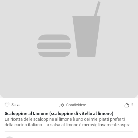
Salva
Condividere
2
Scaloppine al Limone (scaloppine di vitello al limone)
La ricetta delle scaloppine al limone è uno dei miei piatti preferiti
della cucina italiana. La salsa al limone è meravigliosamente aspra
e accentua il sapore della carne di vitello. Si tratta di un piatto di
grande effetto che non solo è buono in estate per la sua leggerezza,