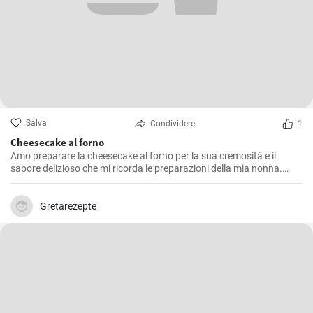
Salva
Condividere
1
Cheesecake al forno
Amo preparare la cheesecake al forno per la sua cremosità e il
sapore delizioso che mi ricorda le preparazioni della mia nonna.
Questa ricetta me l'ha insegnata lei ed è un dolce che non manca
mai durante le nostre feste di famiglia. L'equilibrio tra la base di
biscotti e il ripieno di formaggio è semplicemente perfetto!
Gretarezepte