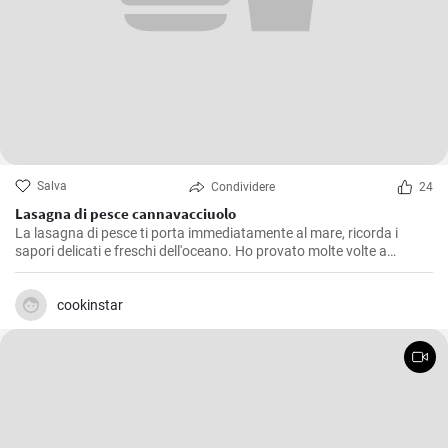
Salva
Condividere
24
Lasagna di pesce cannavacciuolo
La lasagna di pesce ti porta immediatamente al mare, ricorda i
sapori delicati e freschi dell'oceano. Ho provato molte volte a
replicare il piatto come il famoso chef Cannavacciuolo, e dopo tanti
tentativi sono riuscito a ottenere un risultato che, modestamente, è
abbastanza sorprendente. La ricetta richiede tempo ed è piuttosto
cookinstar
laboriosa ma ne vale assolutamente la pena. Il trucco è dedicarsi a
ogni singolo passaggio con la massima attenzione e amore
possibile.