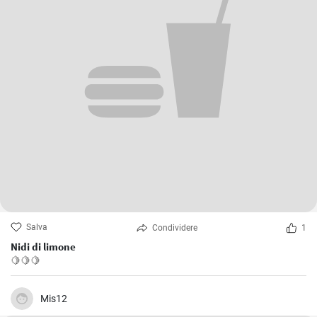
Salva
Condividere
1
Nidi di limone
🍋🍋🍋
Mis12