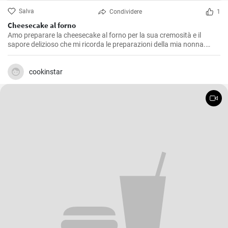
Salva
Condividere
1
Cheesecake al forno
Amo preparare la cheesecake al forno per la sua cremosità e il
sapore delizioso che mi ricorda le preparazioni della mia nonna.
Questa ricetta me l'ha insegnata lei ed è un dolce che non manca
mai durante le nostre feste di famiglia. L'equilibrio tra la base di
biscotti e il ripieno di formaggio è semplicemente perfetto!
cookinstar