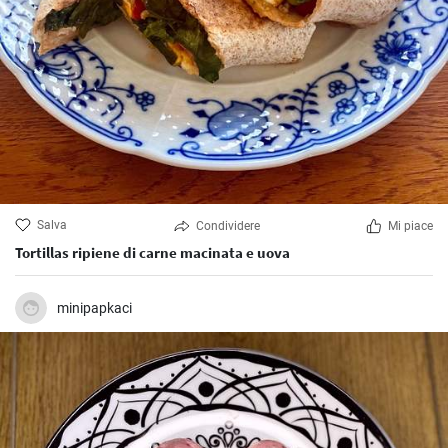
Salva
Condividere
Mi piace
Tortillas ripiene di carne macinata e uova
minipapkaci