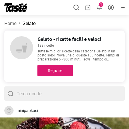
1
Home
Gelato
Gelato - ricette facili e veloci
183 ricette
Tutte le migliori ricette della categoria Gelato in un
posto solo! Prova una di queste 183 ricette. Tempi di
preparazione 5 - 300 minuti. Trovi il tempo di
preparazione sotto ad ogni ricetta. Scopri inoltre
quante porzioni puoi ottenere con le quantità degli
Seguire
ingredienti indicate. Se non riesci a decidere, ti
raccomandiamo queste ricette, le preferite e più
popolari -
Paella
,
Torta moderna foresta nera
,
Carne
in umido in padella
,
Namelaka ricetta
.
minipapkaci