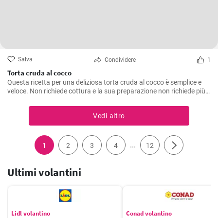
Salva
Condividere
1
Torta cruda al cocco
Questa ricetta per una deliziosa torta cruda al cocco è semplice e
veloce. Non richiede cottura e la sua preparazione non richiede più
di 30 minuti. È perfetto per tutte le occasioni e si distingue anche
sulla tavola delle feste. Provalo anche tu!
Vedi altro
...
1
2
3
4
12
Ultimi volantini
Lidl volantino
Conad volantino