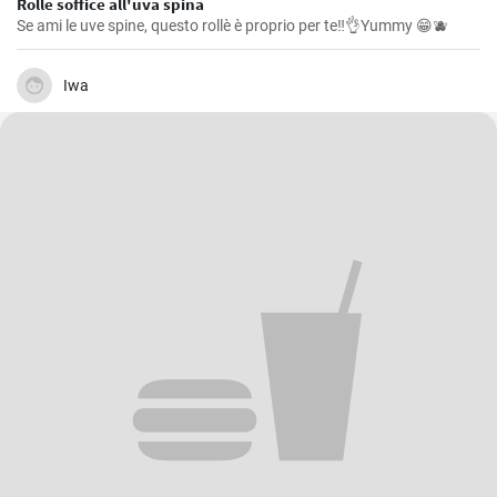
Rollè soffice all'uva spina
Se ami le uve spine, questo rollè è proprio per te‼️👌Yummy 😁🫐
Iwa