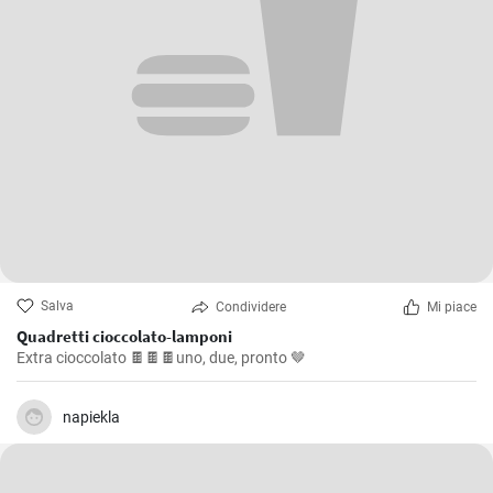
Salva
Condividere
Mi piace
Quadretti cioccolato-lamponi
Extra cioccolato 🍫🍫🍫uno, due, pronto 🤎
napiekla