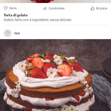
Salva
Condividere
Mi piace
Torta di gelato
Gelato fatto con 4 ingredienti, senza lattosio
Iwa