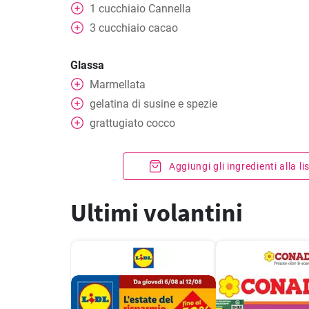
1
cucchiaio
Cannella
3
cucchiaio
cacao
Glassa
Marmellata
gelatina di susine e spezie
grattugiato
cocco
Aggiungi gli ingredienti alla l
Ultimi volantini