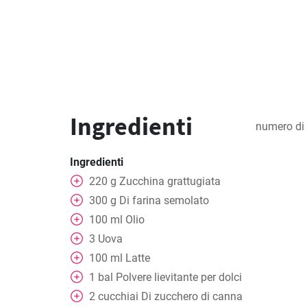
Ingredienti
numero di 
Ingredienti
220
g
Zucchina grattugiata
300
g
Di farina semolato
100
ml
Olio
3
Uova
100
ml
Latte
1
bal
Polvere lievitante per dolci
2
cucchiai
Di zucchero di canna