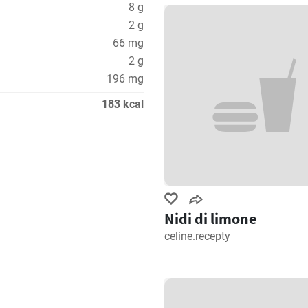
8 g
2 g
66 mg
2 g
196 mg
183 kcal
Nidi di limone
celine.recepty