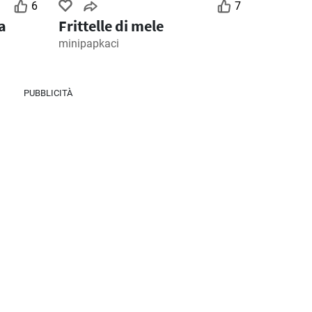
6
7
a
Frittelle di mele
minipapkaci
PUBBLICITÀ
2
Giorni rimanenti: 2
Giorni rimanenti: 5
MD Discount volantino
Ipercoop volantino
026
28/07/2026 - 09/08/2026
30/07/2026 - 12/08/2026