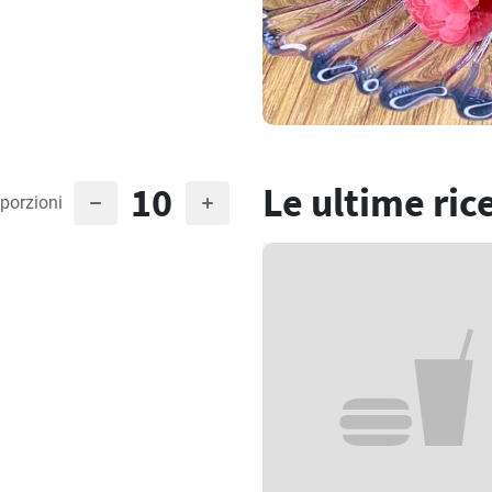
10
Le ultime ric
porzioni