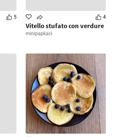
5
4
Vitello stufato con verdure
minipapkaci