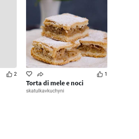
2
1
Torta di mele e noci
skatulkavkuchyni