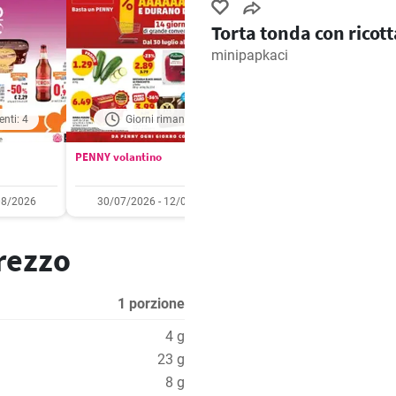
Torta tonda con ricott
minipapkaci
enti: 4
Giorni rimanenti: 5
Giorni rimanenti: 
PENNY volantino
Aldi volantino
08/2026
30/07/2026 - 12/08/2026
03/08/2026 - 09/08/2
prezzo
1 porzione
4 g
23 g
8 g