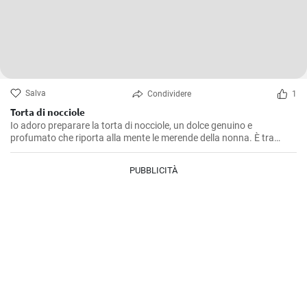
Salva
Condividere
1
Torta di nocciole
Io adoro preparare la torta di nocciole, un dolce genuino e
profumato che riporta alla mente le merende della nonna. È tra
l'altro una ricetta molto semplice da realizzare, ma che regala grandi
soddisfazioni in termini di gusto. La nocciola ne è la protagonista
PUBBLICITÀ
indiscussa, regalando un’aroma intenso e una piacevole
croccantezza.