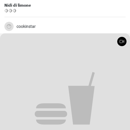
Nidi di limone
🍋🍋🍋
cookinstar