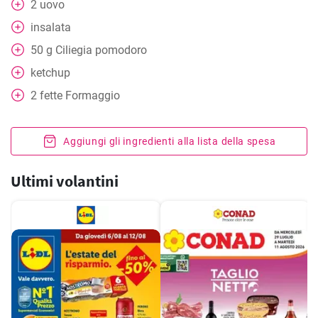
2
uovo
insalata
50
g
Ciliegia pomodoro
ketchup
2
fette
Formaggio
Aggiungi gli ingredienti alla lista della spesa
Ultimi volantini