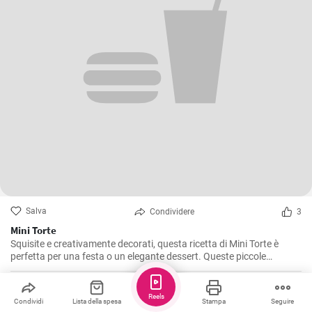
Salva
Condividere
3
Mini Torte
Squisite e creativamente decorati, questa ricetta di Mini Torte è
perfetta per una festa o un elegante dessert. Queste piccole
sorprese sono sicuramente un piacere per gli occhi e un paradiso
per il palato!
vedresbogi
Reels
Condividi
Lista della spesa
Stampa
Seguire