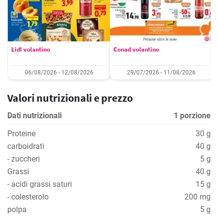
Lidl volantino
Conad volantino
06/08/2026 - 12/08/2026
29/07/2026 - 11/08/2026
Valori nutrizionali e prezzo
Dati nutrizionali
1 porzione
Proteine
30 g
carboidrati
40 g
- zuccheri
5 g
Grassi
40 g
- acidi grassi saturi
15 g
- colesterolo
200 mg
polpa
5 g