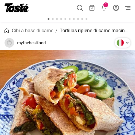
1
Cibi a base di carne
Tortillas ripiene di carne macinata e uova
mythebestfood