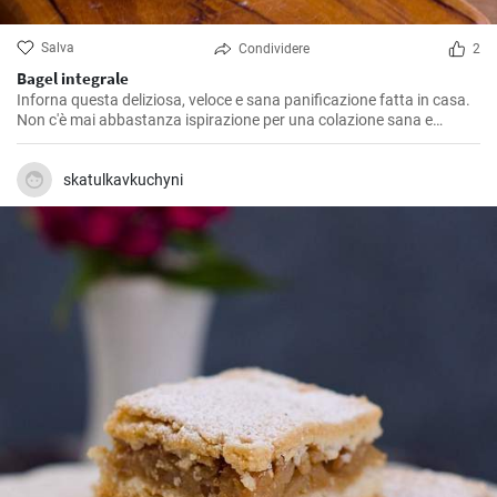
Salva
Condividere
2
Bagel integrale
Inforna questa deliziosa, veloce e sana panificazione fatta in casa.
Non c'è mai abbastanza ispirazione per una colazione sana e
gustosa.
skatulkavkuchyni