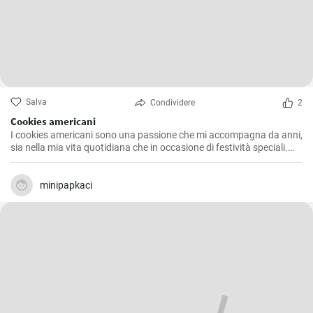
Salva
Condividere
2
Cookies americani
I cookies americani sono una passione che mi accompagna da anni,
sia nella mia vita quotidiana che in occasione di festività speciali.
Questa ricetta che voglio condividere con voi è l'espressione di
numerosi esperimenti in cucina, alla ricerca della consistenza e del
sapore perfetti. Dopo aver provato diverse varianti, ho deciso di
minipapkaci
offrire la mia versione che combina l'esclusiva morbidezza interna e
l'inebriante croccantezza esterna che distinguono questi iconici
biscotti.