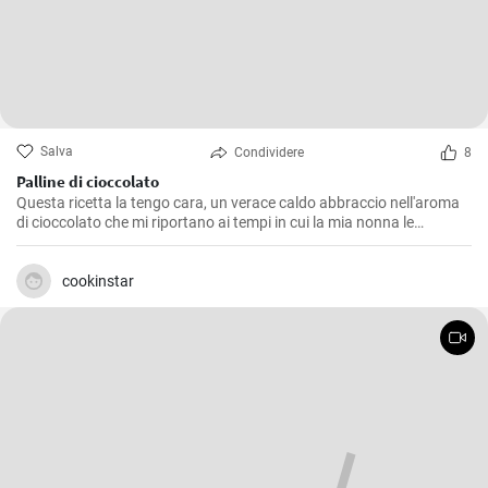
Salva
Condividere
8
Palline di cioccolato
Questa ricetta la tengo cara, un verace caldo abbraccio nell'aroma
di cioccolato che mi riportano ai tempi in cui la mia nonna le
preparava durante le festività. Le Palline di Cioccolato sono semplici
da realizzare, ma non per questo meno deliziose. Perfette da servire
come dolcetto a fine pasto o per un snack pomeridiano, sono
cookinstar
caratterizzate da un sapore intenso e una consistenza morbida che
si scioglie in bocca, un vero e proprio peccato di gola!