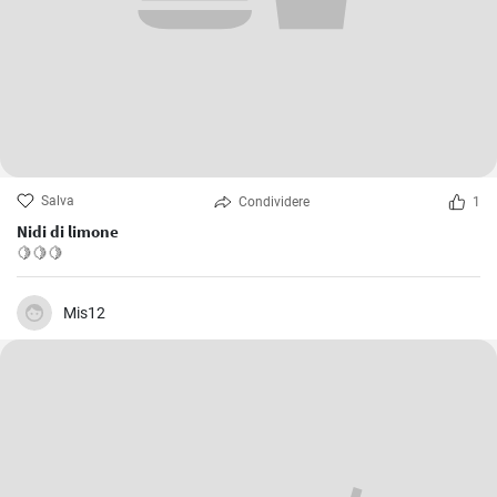
Salva
Condividere
1
Nidi di limone
🍋🍋🍋
Mis12