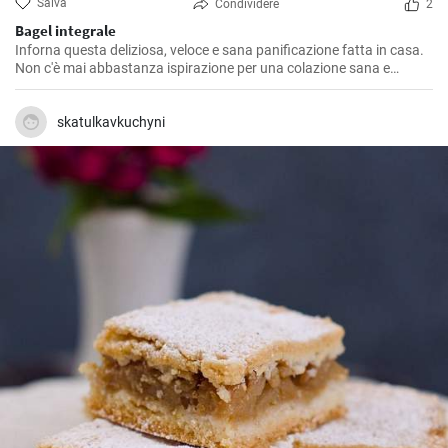
Salva
Condividere
2
Bagel integrale
Inforna questa deliziosa, veloce e sana panificazione fatta in casa.
Non c'è mai abbastanza ispirazione per una colazione sana e
gustosa.
skatulkavkuchyni