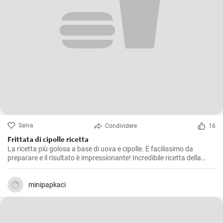
Salva
Condividere
16
Frittata di cipolle ricetta
La ricetta più golosa a base di uova e cipolle. È facilissimo da
preparare e il risultato è impressionante! Incredibile ricetta della
frittata che tutti dovrebbero provare. Nuova ricetta per la colazione
in 10 minuti!
minipapkaci