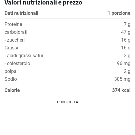
Valori nutrizionali e prezzo
Dati nutrizionali
1 porzione
Proteine
7 g
carboidrati
47 g
- zuccheri
16 g
Grassi
16 g
- acidi grassi saturi
3 g
- colesterolo
96 mg
polpa
2 g
Sodio
305 mg
Calorie
374 kcal
PUBBLICITÀ