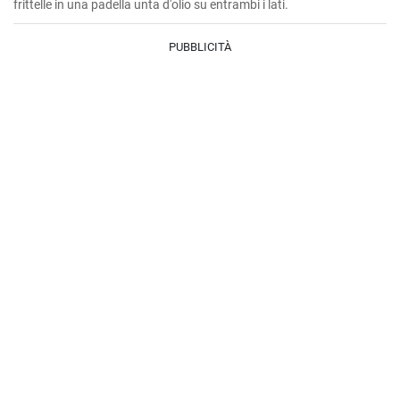
frittelle in una padella unta d'olio su entrambi i lati.
PUBBLICITÀ