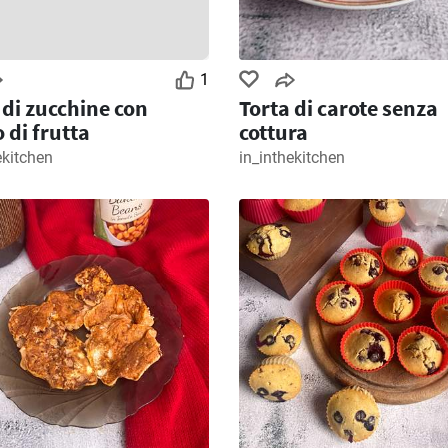
1
 di zucchine con
Torta di carote senza
o di frutta
cottura
ekitchen
in_inthekitchen