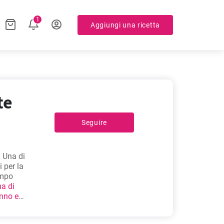
1
Aggiungi una ricetta
te
Seguire
. Una di
 per la
empo
a di
nno e
ri e