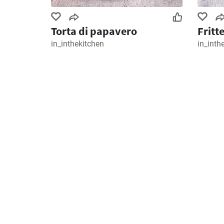
Torta di papavero
Fritte
in_inthekitchen
in_inth