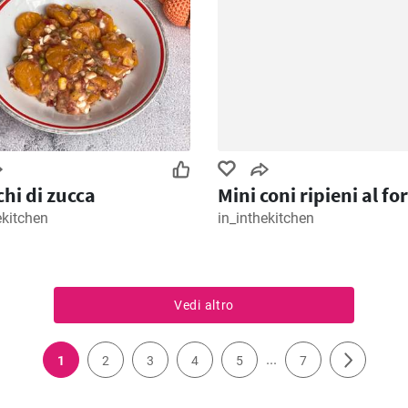
hi di zucca
Mini coni ripieni al fo
ekitchen
in_inthekitchen
Vedi altro
...
1
2
3
4
5
7