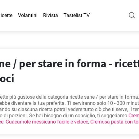
icette
Volantini
Rivista
Tastelist TV
ne / per stare in forma - ricet
loci
cette più gustose della categoria ricette sane / per stare in forma
ebbe diventare la tua preferita. Ti serviranno solo 10 - 300 minuti
ando su ciascuna ricetta potrai vedere tutto ciò che ti serve, il t
o di porzioni. Se hai bisogno di un consiglio, ti suggeriamo
Crem
ce
,
Guacamole messicano facile e veloce
,
Cremosa pasta con to
a pasta alla zucca facile e cremosa
. Sono tra le ricette più popola
e adorerai!