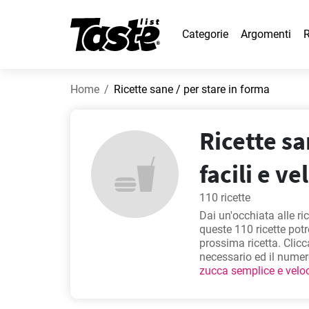
Categorie
Argomenti
R
Home
Ricette sane / per stare in forma
Ricette sa
facili e ve
110 ricette
Dai un'occhiata alle ri
queste 110 ricette potr
prossima ricetta. Clicc
necessario ed il numer
zucca semplice e velo
zucchine
,
Ricetta dell
cercate. Siamo sicuri l