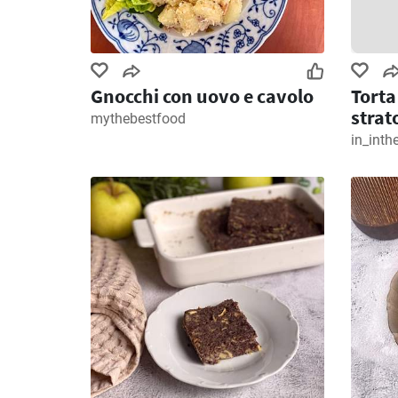
Gnocchi con uovo e cavolo
Torta
strat
mythebestfood
in_inth