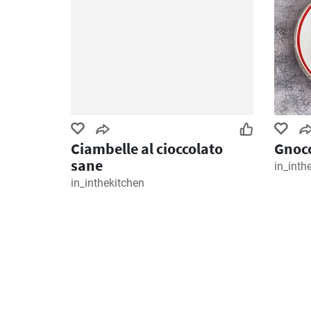
Ciambelle al cioccolato
Gnocc
sane
in_inth
in_inthekitchen