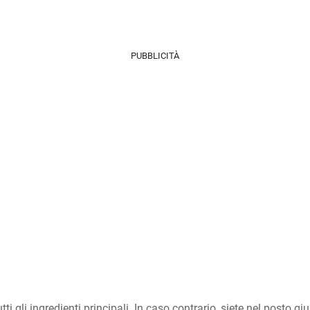
PUBBLICITÀ
tti gli ingredienti principali. In caso contrario, siete nel posto giu