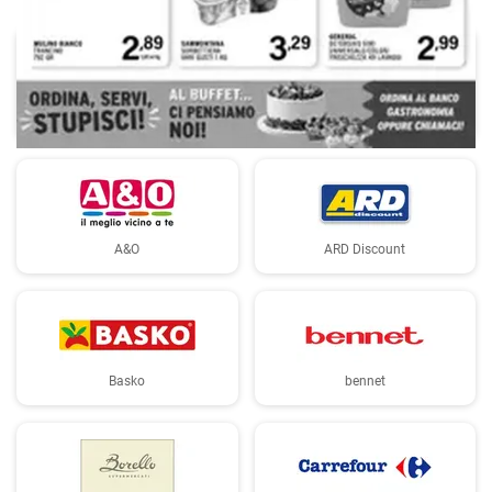
Aldi
Alter Discount
A&O
ARD Discount
Basko
bennet