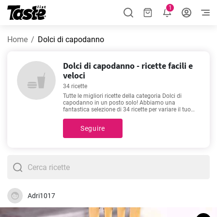
1
Home
Dolci di capodanno
Dolci di capodanno - ricette facili e
veloci
34 ricette
Tutte le migliori ricette della categoria Dolci di
capodanno in un posto solo! Abbiamo una
fantastica selezione di 34 ricette per variare il tuo
menù! Sei di fretta o puoi rilassarti in cucina
cucinando una buona ricetta? I tempi di
Seguire
preparazione delle ricette variano tra 15 - 480
minuti. Troverai una stima del tempo necessario
sotto ad ogni ricetta. Dai un'occhiata alle nostre
ricette preferite -
Cheesecake mascarpone e nutella
,
Margherita torta
,
Ciambellone
,
Pan di stelle torta
-
pensate appositamente per gli amanti del cibo di
qualità. Buon appetito!
Adri1017