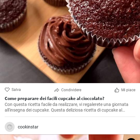
Salva
Condividere
Mi piace
Come preparare dei facili cupcake al cioccolato?
Con questa ricetta facile da realizzare, vi regalerete una giornata
all'insegna dei cupcake. Questa deliziosa ricetta di cupcake al
cioccolato contiene tutto ciò che un amante dei dolci può
desiderare. È cioccolatosa, saporita, gustosa, ed è tutto ciò che si
può desiderare in un cupcake.
cookinstar