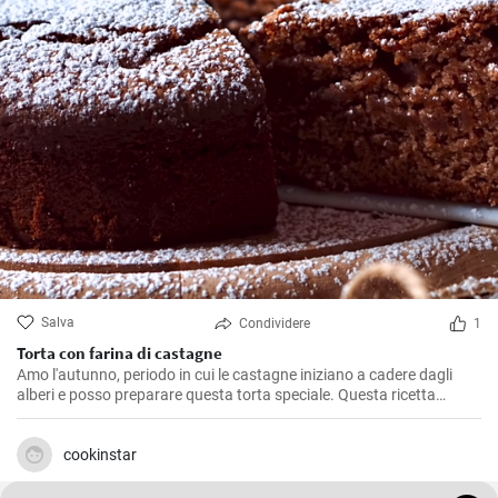
Salva
Condividere
1
Torta con farina di castagne
Amo l'autunno, periodo in cui le castagne iniziano a cadere dagli
alberi e posso preparare questa torta speciale. Questa ricetta
riflette gli aromi autunnali con l'utilizzo di farina di castagne, un
ingrediente che amo per il suo gusto forte e deciso. Abbinata a miele
e vaniglia, dona un gusto unico e particolare. Non è la solita torta, è
cookinstar
una vera esplosione di sapore.