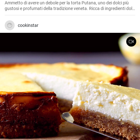
Ammetto di avere un debole per la torta Putana, uno dei dolci più
gustosi e profumati della tradizione veneta. Ricca di ingredienti dolci
e speziati, delizia il palato con la sua sapidità e con la sua
consistenza morbida e compatta. Ho imparato a fare la torta
Putana dalla mia nonna, una donna che metteva il cuore in ogni
cookinstar
piatto che preparava. La ricetta che condivido con voi è proprio
quella che lei mi ha insegnato, spero che vi piaccia tanto quanto
piace a me.