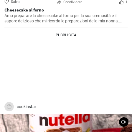
Salva
Condividere
1
Cheesecake al forno
Amo preparare la cheesecake al forno per la sua cremosità e il
sapore delizioso che mi ricorda le preparazioni della mia nonna.
Questa ricetta me l'ha insegnata lei ed è un dolce che non manca
mai durante le nostre feste di famiglia. L'equilibrio tra la base di
PUBBLICITÀ
biscotti e il ripieno di formaggio è semplicemente perfetto!
cookinstar