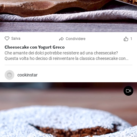
Salva
Condividere
1
Cheesecake con Yogurt Greco
Che amante dei dolci potrebbe resistere ad una cheesecake?
Questa volta ho deciso di reinventare la classica cheesecake con
l’aggiunta di uno degli ingredienti che prediligo in cucina, lo yogurt
greco! L’ho preparata per una cena con amici e non potete
immaginare quanto è piaciuta, è letteralmente sparita in pochi
cookinstar
minuti. La sua consistenza morbida e vellutata è perfetta per chi
cerca un dessert non troppo pesante ma allo stesso tempo goloso.