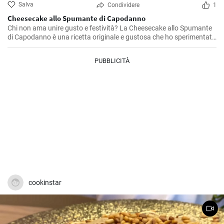
Salva
Condividere
1
Cheesecake allo Spumante di Capodanno
Chi non ama unire gusto e festività? La Cheesecake allo Spumante
di Capodanno è una ricetta originale e gustosa che ho sperimentato
in un momento di pura ispirazione culinaria. L'accostamento tra la
cremosità del formaggio e l'effervescenza dello spumante regala
PUBBLICITÀ
sorrisi inaspettati a fine cena. Una vera festa per il palato, fresca e
leggermente dolce, proprio come dovrebbe essere un Capodanno.
cookinstar