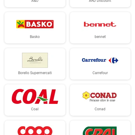
A&O
ARD Discount
Basko
bennet
Borello Supermercati
Carrefour
Coal
Conad