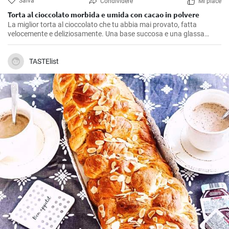
Salva
Condividere
Mi piace
Torta al cioccolato morbida e umida con cacao in polvere
La miglior torta al cioccolato che tu abbia mai provato, fatta
velocemente e deliziosamente. Una base succosa e una glassa
vellutata al cioccolato la rendono una preferita delle nostre
celebrazioni di compleanno in famiglia. Sono sicuro che amerai
anche tu questa ricetta per una semplice torta al cioccolato!
TASTElist