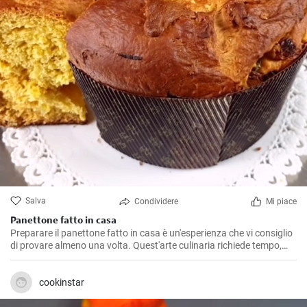
Salva
Condividere
Mi piace
Panettone fatto in casa
Preparare il panettone fatto in casa è un'esperienza che vi consiglio
di provare almeno una volta. Quest'arte culinaria richiede tempo,
pazienza e grande passione, ma vi assicuro che vedrete ripagati i
vostri sforzi con grandi soddisfazioni. La mia ricetta, basata su
tradizioni familiari e qualche personalizzazione, vi offrirà un
cookinstar
panettone soffice, aromatico e delizioso, molto diverso dai tipi