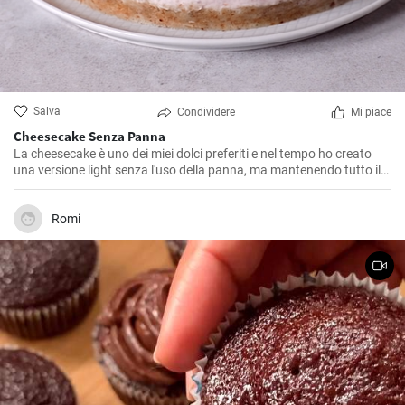
Salva
Condividere
Mi piace
Cheesecake Senza Panna
La cheesecake è uno dei miei dolci preferiti e nel tempo ho creato
una versione light senza l'uso della panna, ma mantenendo tutto il
gusto originale. Questa variante risulta essere un po' più leggera ma
altrettanto gustosa, perfetta quindi per chi ha qualche problema di
intolleranza o vuole semplicemente tenere sotto controllo le calorie.
Romi
L'ho provata vari volte ed è stata sempre un grande successo con gli
ospiti.