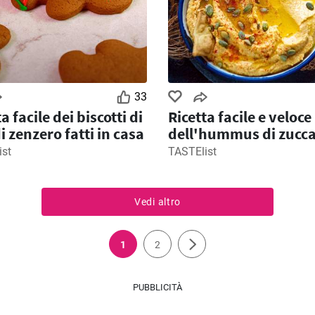
33
a facile dei biscotti di
Ricetta facile e veloce
i zenzero fatti in casa
dell'hummus di zucca
la festa di Halloween
ist
TASTElist
Vedi altro
1
2
PUBBLICITÀ