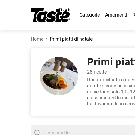
Categorie
Argomenti
R
Home
Primi piatti di natale
Primi piatt
28 ricette
Dai un'occhiata a quest
adatte a varie occasion
richiedono solo 10 - 12
ciascuna ricetta inclu
hai bisogno di un cons
zucca fatto in casa
,
Ma
Siamo sicuri le adorera