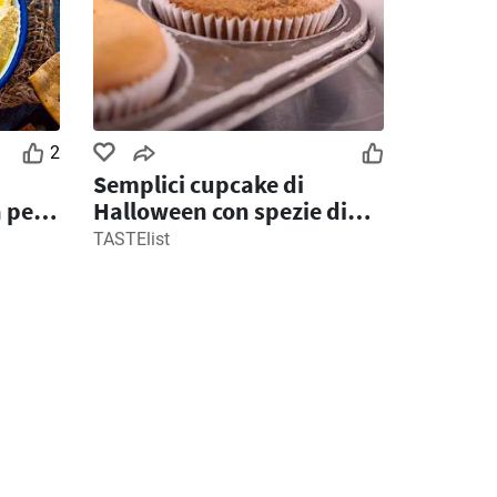
2
Semplici cupcake di
 per
Halloween con spezie di
zucca
TASTElist