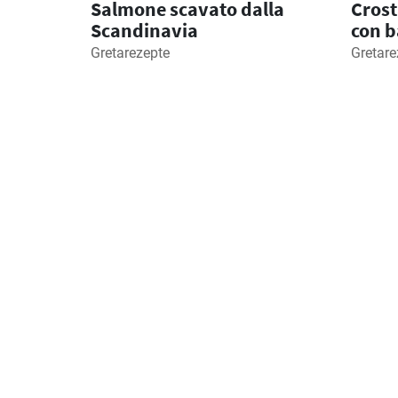
Salmone scavato dalla
Crost
Scandinavia
con b
Gretarezepte
Gretare