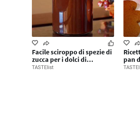
Facile sciroppo di spezie di
Ricett
zucca per i dolci di
pan d
Halloween
TASTElist
TASTEl