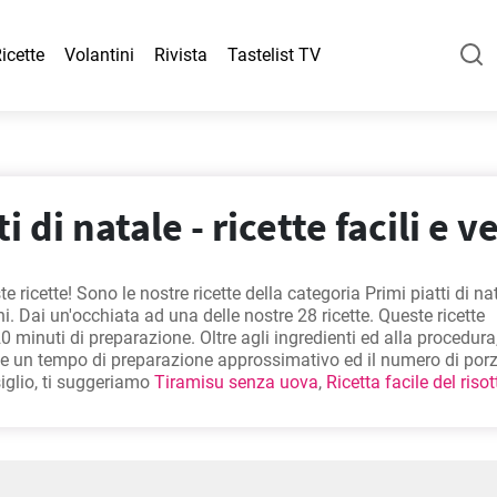
icette
Volantini
Rivista
Tastelist TV
i di natale - ricette facili e v
e ricette! Sono le nostre ricette della categoria Primi piatti di na
i. Dai un'occhiata ad una delle nostre 28 ricette. Queste ricette
0 minuti di preparazione. Oltre agli ingredienti ed alla procedura
de un tempo di preparazione approssimativo ed il numero di porz
iglio, ti suggeriamo
Tiramisu senza uova
,
Ricetta facile del risot
rgherita torta
,
Ciambellone
. Sono tra le ricette più popolari e ce
i!