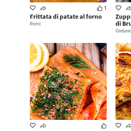
1
Frittata di patate al forno
Zuppa
di Br
Romi
Gretare