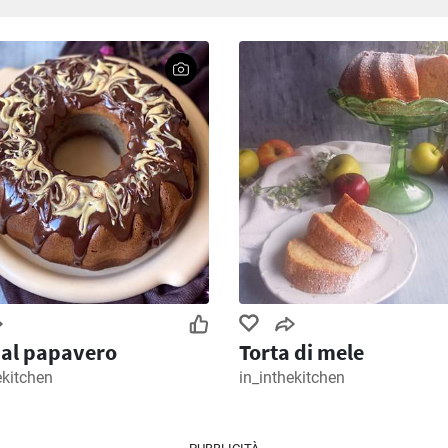
al papavero
Torta di mele
ekitchen
in_inthekitchen