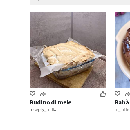
Budino di mele
Babà 
recepty_milka
in_inth