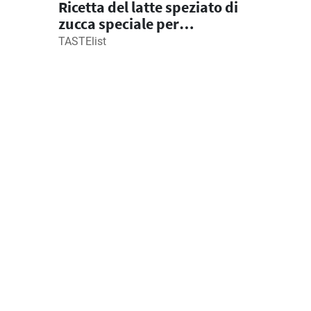
Ricetta del latte speziato di
zucca speciale per
Halloween fatto in casa
TASTElist