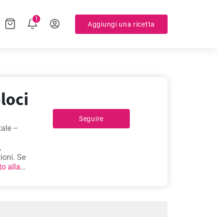
1
Aggiungi una ricetta
eloci
Seguire
tale –
,
ioni. Se
to alla
rcate.