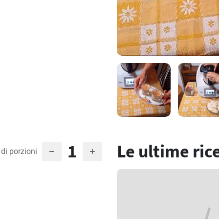
1
Le ultime ric
di porzioni