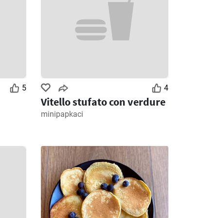
5
4
Vitello stufato con verdure
minipapkaci
2
Giorni rimanenti: 2
Giorni rimanenti: 5
MD Discount volantino
Ipercoop volantino