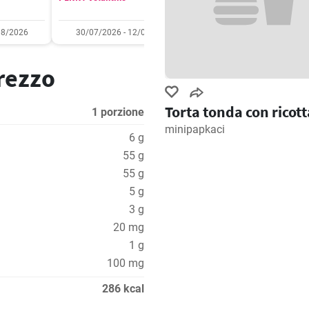
08/2026
30/07/2026 - 12/08/2026
03/08/2026 - 09/08/2
prezzo
Torta tonda con ricott
1 porzione
minipapkaci
6 g
55 g
55 g
5 g
3 g
20 mg
1 g
100 mg
286 kcal