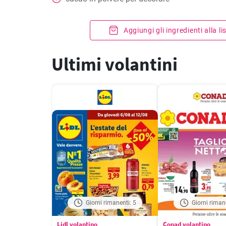
Aggiungi gli ingredienti alla l
Ultimi volantini
Giorni rimanenti: 5
Giorni riman
Lidl volantino
Conad volantino