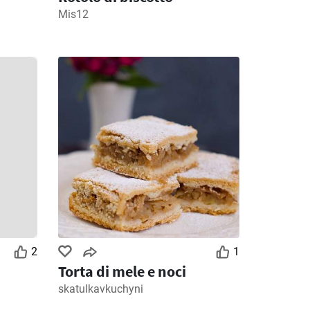
Mis12
2
1
Torta di mele e noci
skatulkavkuchyni