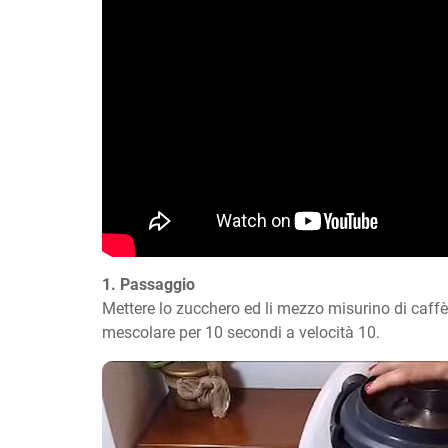
1. Passaggio
Mettere lo zucchero ed li mezzo misurino di caffè 
mescolare per 10 secondi a velocità 10.