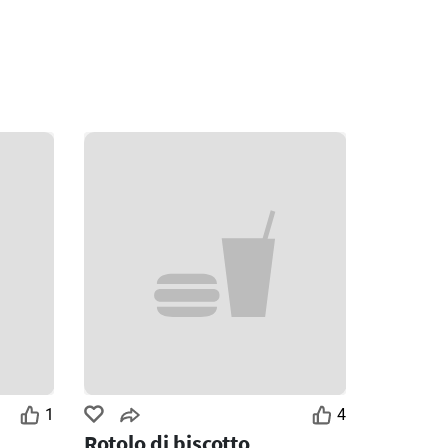
1
4
Rotolo di biscotto