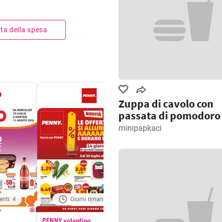
ista della spesa
Zuppa di cavolo con
passata di pomodoro
minipapkaci
enti: 4
Giorni rimanenti: 5
Giorni rimanenti: 
PENNY volantino
Aldi volantino