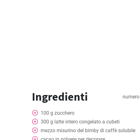
Ingredienti
numero 
100
g
zucchero
300
g
latte intero congelato a cubeti
mezzo misurino del bimby di caffè solubile
cacao in polvere per decorare