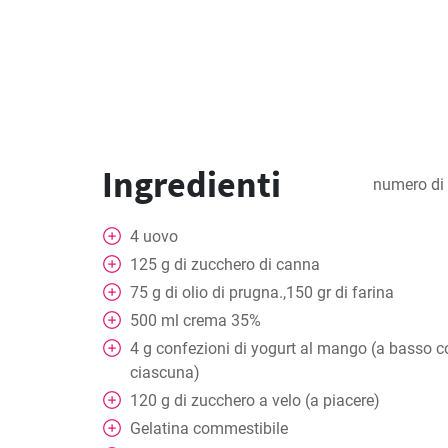
Ingredienti
numero di 
4
uovo
125
g
di zucchero di canna
75
g
di olio di prugna.,150 gr di farina
500
ml
crema 35%
4
g
confezioni di yogurt al mango (a basso c
ciascuna)
120
g
di zucchero a velo (a piacere)
Gelatina commestibile