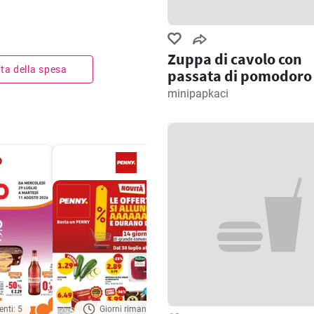
Zuppa di cavolo con
ista della spesa
passata di pomodoro
minipapkaci
enti: 5
Giorni rimanenti: 6
Giorni rimanenti: 