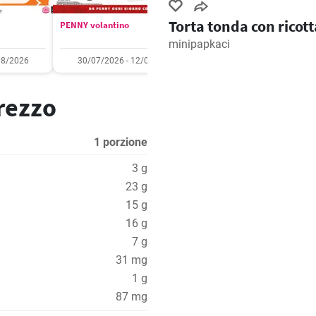
Torta tonda con ricott
PENNY volantino
Aldi volantino
minipapkaci
08/2026
30/07/2026 - 12/08/2026
03/08/2026 - 09/08/2
prezzo
1 porzione
3 g
23 g
15 g
16 g
7 g
31 mg
1 g
87 mg