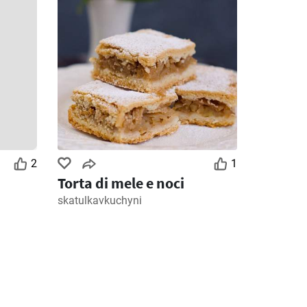
2
1
Torta di mele e noci
skatulkavkuchyni