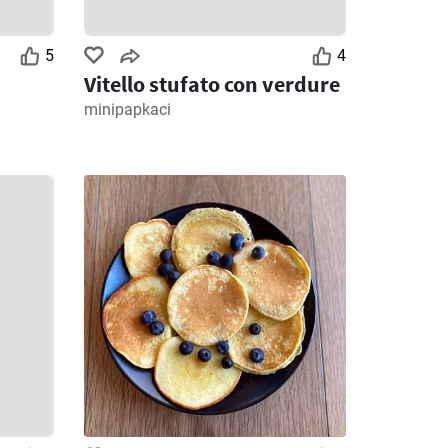
5
4
Vitello stufato con verdure
minipapkaci
3
Giorni rimanenti: 3
Giorni rimanenti: 6