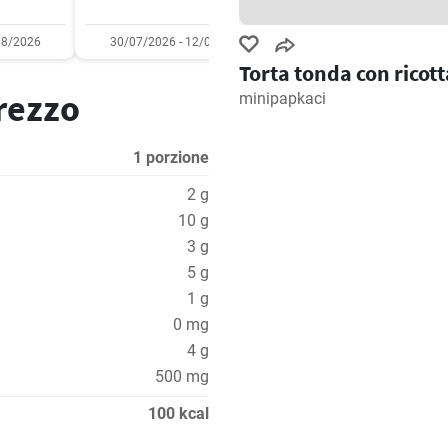
08/2026
30/07/2026 - 12/08/2026
03/08/2026 - 09/08/2
Torta tonda con ricott
prezzo
minipapkaci
1 porzione
2 g
10 g
3 g
5 g
1 g
0 mg
4 g
500 mg
100 kcal