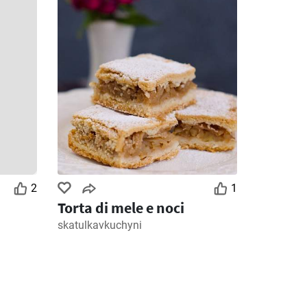
2
1
Torta di mele e noci
skatulkavkuchyni