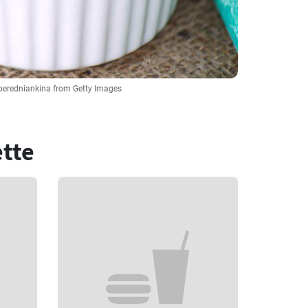
peredniankina from Getty Images
ette