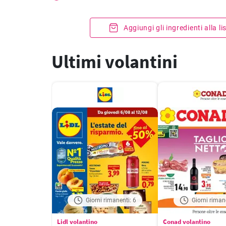
Aggiungi gli ingredienti alla l
Ultimi volantini
Giorni rimanenti: 6
Giorni riman
Lidl volantino
Conad volantino