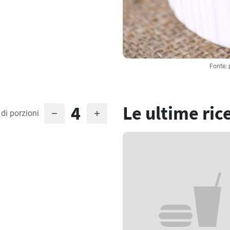
Fonte: 
4
Le ultime ric
di porzioni