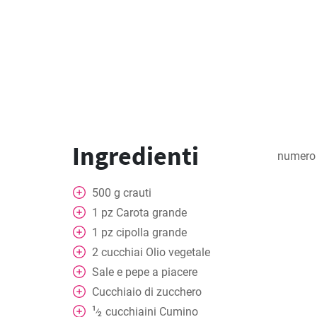
Ingredienti
numero 
500
g
crauti
1
pz
Carota grande
1
pz
cipolla grande
2
cucchiai
Olio vegetale
Sale e pepe a piacere
Cucchiaio di zucchero
1
cucchiaini
Cumino
⁄
2