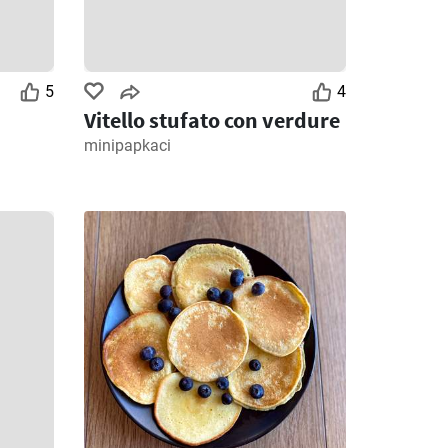
5
4
Vitello stufato con verdure
minipapkaci
3
Giorni rimanenti: 3
Giorni rimanenti: 6
MD Discount volantino
Ipercoop volantino