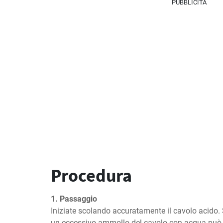
PUBBLICITÀ
Procedura
1. Passaggio
Iniziate scolando accuratamente il cavolo acido.
un eccessivo ammollo del cavolo con acqua può rid