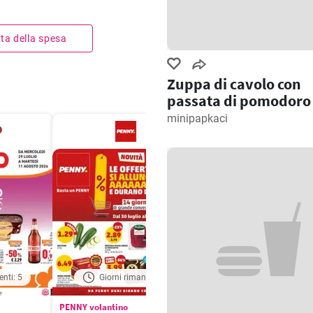
ista della spesa
Zuppa di cavolo con
passata di pomodoro
minipapkaci
enti: 5
Giorni rimanenti: 6
Giorni rimanenti: 
PENNY volantino
Aldi volantino