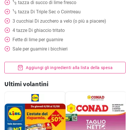
1
tazza
di succo di lime fresco
⁄
2
1
tazza
Di Triple Sec o Cointreau
⁄
2
3
cucchiai
Di zucchero a velo (o più a piacere)
4
tazze
Di ghiaccio tritato
Fette di lime per guarnire
Sale per guarnire i bicchieri
Aggiungi gli ingredienti alla lista della spesa
Ultimi volantini