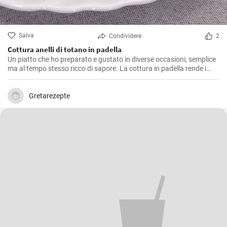
Salva
Condividere
2
Cottura anelli di totano in padella
Un piatto che ho preparato e gustato in diverse occasioni, semplice
ma al tempo stesso ricco di sapore. La cottura in padella rende i
totani morbidi e saporiti. Ho scoperto che il segreto per una cottura
perfetta è far rosolare i totani a calore vivace per sigillarne i sapori
all'interno, evitando che diventino troppo asciutti.
Gretarezepte