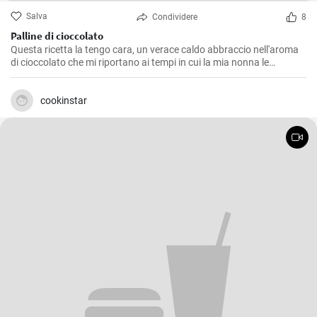
Salva
Condividere
8
Palline di cioccolato
Questa ricetta la tengo cara, un verace caldo abbraccio nell'aroma
di cioccolato che mi riportano ai tempi in cui la mia nonna le
preparava durante le festività. Le Palline di Cioccolato sono semplici
da realizzare, ma non per questo meno deliziose. Perfette da servire
come dolcetto a fine pasto o per un snack pomeridiano, sono
cookinstar
caratterizzate da un sapore intenso e una consistenza morbida che
si scioglie in bocca, un vero e proprio peccato di gola!