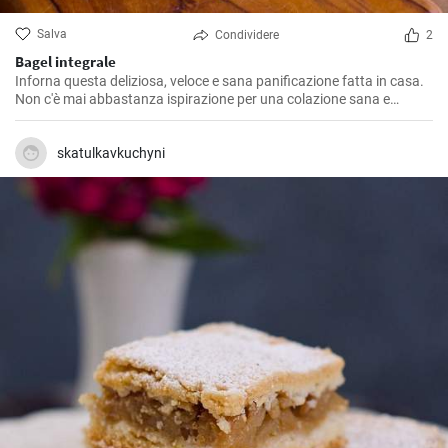
Salva
Condividere
2
Bagel integrale
Inforna questa deliziosa, veloce e sana panificazione fatta in casa.
Non c'è mai abbastanza ispirazione per una colazione sana e
gustosa.
skatulkavkuchyni