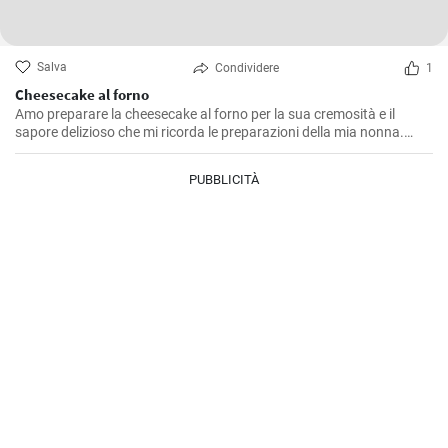
Salva
Condividere
1
Cheesecake al forno
Amo preparare la cheesecake al forno per la sua cremosità e il
sapore delizioso che mi ricorda le preparazioni della mia nonna.
Questa ricetta me l'ha insegnata lei ed è un dolce che non manca
mai durante le nostre feste di famiglia. L'equilibrio tra la base di
PUBBLICITÀ
biscotti e il ripieno di formaggio è semplicemente perfetto!