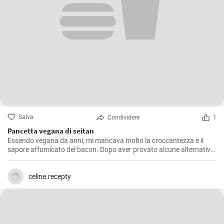
Salva
Condividere
1
Pancetta vegana di seitan
Essendo vegana da anni, mi mancava molto la croccantezza e il
sapore affumicato del bacon. Dopo aver provato alcune alternative
a base vegetale che non mi soddisfacevano pienamente, ho deciso
di creare il mio bacon vegano. Dopo innumerevoli esperimenti e
modifiche, sono orgogliosa di condividere questa ricetta con tutti: il
celine.recepty
bacon vegano è delizioso!