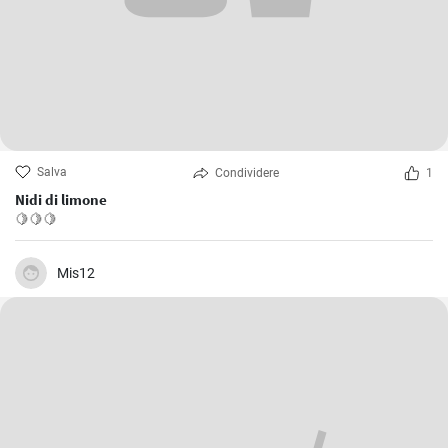
Salva
Condividere
1
Nidi di limone
🍋🍋🍋
Mis12