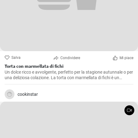
Salva
Condividere
Mi piace
Torta con marmellata di fichi
Un dolce ricco e avvolgente, perfetto per la stagione autunnale o per
una deliziosa colazione. La torta con marmellata di fichi è un
dessert saporito e profumato, ideale anche come fine pasto.
cookinstar