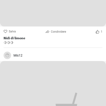
Salva
Condividere
1
Nidi di limone
🍋🍋🍋
Mis12