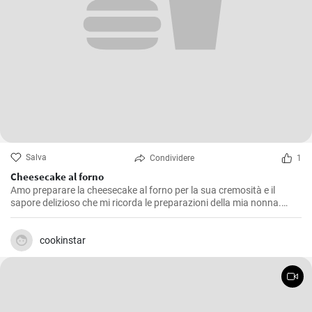
Salva
Condividere
1
Cheesecake al forno
Amo preparare la cheesecake al forno per la sua cremosità e il
sapore delizioso che mi ricorda le preparazioni della mia nonna.
Questa ricetta me l'ha insegnata lei ed è un dolce che non manca
mai durante le nostre feste di famiglia. L'equilibrio tra la base di
biscotti e il ripieno di formaggio è semplicemente perfetto!
cookinstar