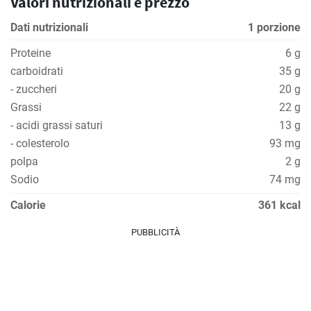
Valori nutrizionali e prezzo
Dati nutrizionali
1 porzione
Proteine
6 g
carboidrati
35 g
- zuccheri
20 g
Grassi
22 g
- acidi grassi saturi
13 g
- colesterolo
93 mg
polpa
2 g
Sodio
74 mg
Calorie
361 kcal
PUBBLICITÀ