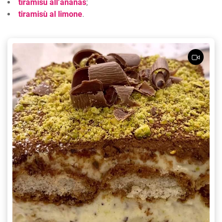
tiramisù all’ananas
;
tiramisù al limone
.