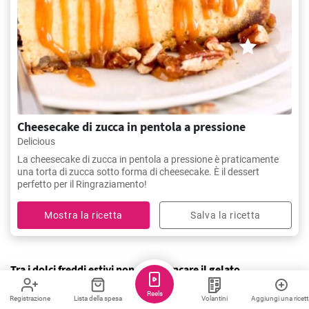
Cheesecake di zucca in pentola a pressione
Delicious
La cheesecake di zucca in pentola a pressione è praticamente
una torta di zucca sotto forma di cheesecake. È il dessert
perfetto per il Ringraziamento!
Mostra la ricetta
Salva la ricetta
Tra i dolci freddi estivi non può mancare il gelato
Reels
Registrazione
Lista della spesa
Volantini
Aggiungi una ricett