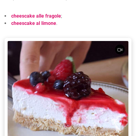
cheescake alle fragole
;
cheescake al limone
.