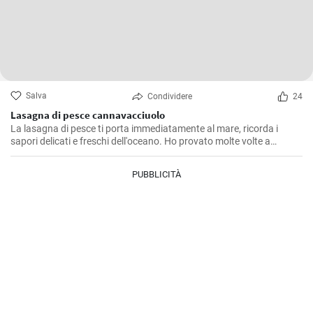
Salva
Condividere
24
Lasagna di pesce cannavacciuolo
La lasagna di pesce ti porta immediatamente al mare, ricorda i
sapori delicati e freschi dell'oceano. Ho provato molte volte a
replicare il piatto come il famoso chef Cannavacciuolo, e dopo tanti
tentativi sono riuscito a ottenere un risultato che, modestamente, è
PUBBLICITÀ
abbastanza sorprendente. La ricetta richiede tempo ed è piuttosto
laboriosa ma ne vale assolutamente la pena. Il trucco è dedicarsi a
ogni singolo passaggio con la massima attenzione e amore
possibile.