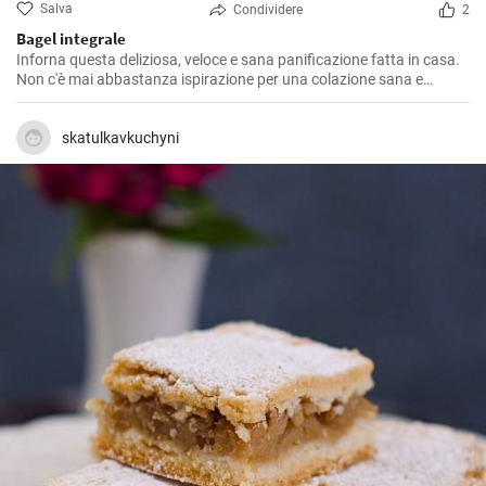
Salva
Condividere
2
Bagel integrale
Inforna questa deliziosa, veloce e sana panificazione fatta in casa.
Non c'è mai abbastanza ispirazione per una colazione sana e
gustosa.
skatulkavkuchyni