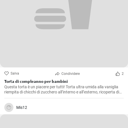
Salva
Condividere
2
Torta di compleanno per bambini
Questa torta è un piacere per tutti! Torta ultra-umida alla vaniglia
riempita di chicchi di zucchero all’interno e all’esterno, ricoperta di
crema cremosa al burro di meringa italiana e condita con una
morbida ganache rosa.
Mis12