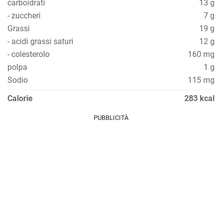
carboidrati
13 g
- zuccheri
7 g
Grassi
19 g
- acidi grassi saturi
12 g
- colesterolo
160 mg
polpa
1 g
Sodio
115 mg
Calorie
283 kcal
PUBBLICITÀ