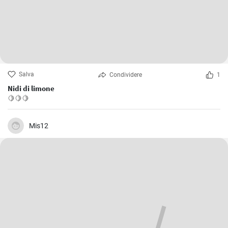
Salva
Condividere
1
Nidi di limone
🍋🍋🍋
Mis12