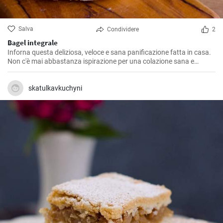
Salva
Condividere
2
Bagel integrale
Inforna questa deliziosa, veloce e sana panificazione fatta in casa.
Non c'è mai abbastanza ispirazione per una colazione sana e
gustosa.
skatulkavkuchyni