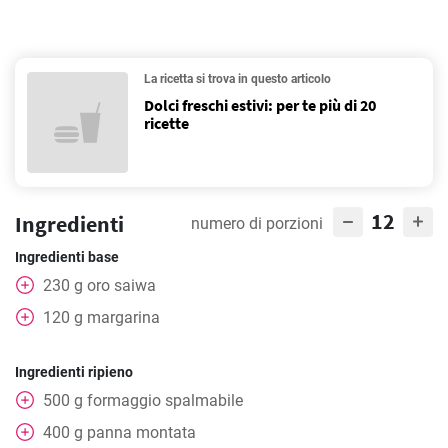
La ricetta si trova in questo articolo
Dolci freschi estivi: per te più di 20
ricette
12
Ingredienti
numero di porzioni
Ingredienti base
230
g
oro saiwa
120
g
margarina
Ingredienti ripieno
500
g
formaggio spalmabile
400
g
panna montata