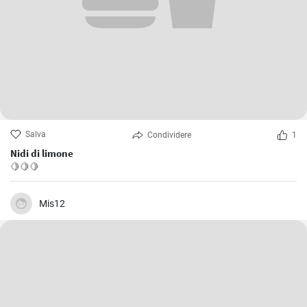
Salva
Condividere
1
Nidi di limone
🍋🍋🍋
Mis12