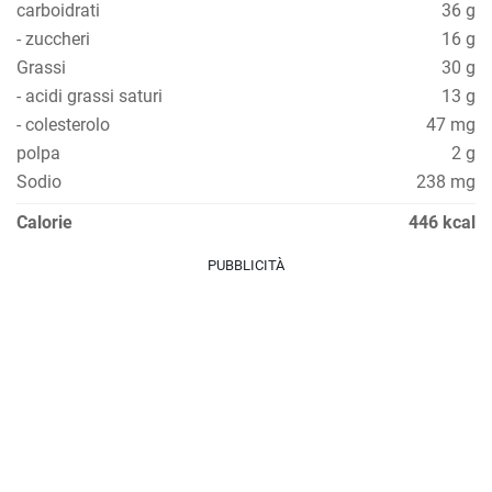
carboidrati
36 g
- zuccheri
16 g
Grassi
30 g
- acidi grassi saturi
13 g
- colesterolo
47 mg
polpa
2 g
Sodio
238 mg
Calorie
446 kcal
PUBBLICITÀ