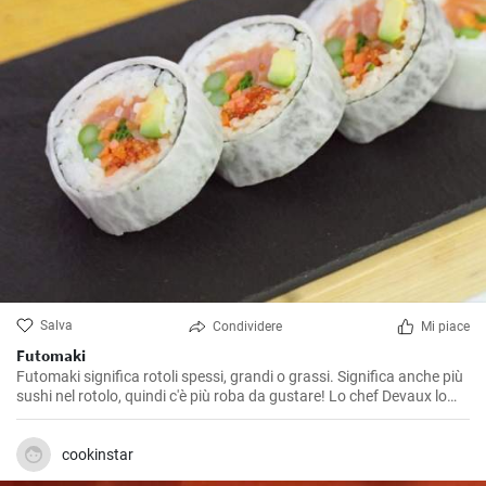
Salva
Condividere
Mi piace
Futomaki
Futomaki significa rotoli spessi, grandi o grassi. Significa anche più
sushi nel rotolo, quindi c'è più roba da gustare! Lo chef Devaux lo
avvolge in una sfoglia di daikon, rendendolo ancora più bello e
gustoso!
cookinstar