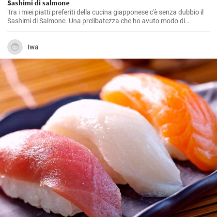
Sashimi di salmone
Tra i miei piatti preferiti della cucina giapponese c'è senza dubbio il
Sashimi di Salmone. Una prelibatezza che ho avuto modo di
preparare svariate volte, sia per gli amici che per la mia famiglia. La
purezza del salmone crudo, la delicatezza del gusto e la semplicità
della preparazione lo rendono un piatto sofisticato e allo stesso
Iwa
tempo estremamente genuino.