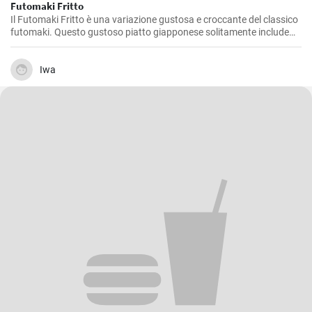
Futomaki Fritto
Il Futomaki Fritto è una variazione gustosa e croccante del classico
futomaki. Questo gustoso piatto giapponese solitamente include
pesce, verdure e riso avvolti in un sottile strato di alga nori, il tutto
fritto per dargli una croccantezza unica. Ideale per un pranzo o una
cena speciale, la preparazione non richiede molto tempo e l'esito
Iwa
finale è assicurato.