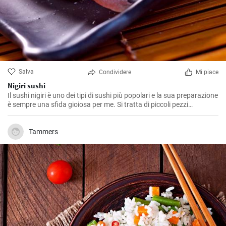
Salva
Condividere
Mi piace
Nigiri sushi
Il sushi nigiri è uno dei tipi di sushi più popolari e la sua preparazione
è sempre una sfida gioiosa per me. Si tratta di piccoli pezzi
"assemblati" di riso ricoperti da una fetta di filetto di pesce fresco.
Anche se il processo di preparazione può sembrare complicato, con
un po' di pazienza e attenzione, chiunque è in grado di
Tammers
padroneggiarlo. La cosa più importante è utilizzare ingredienti di
qualità e seguire la procedura corretta.