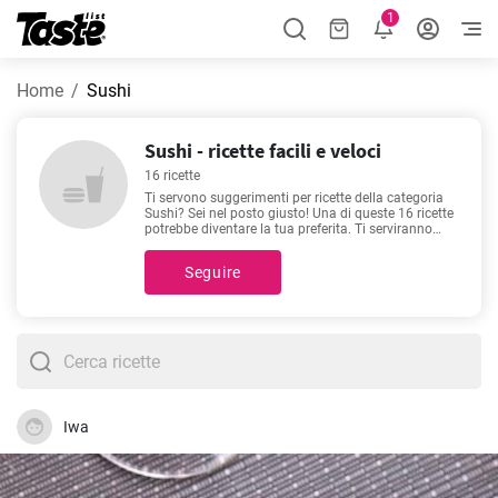
1
Home
Sushi
Sushi - ricette facili e veloci
16 ricette
Ti servono suggerimenti per ricette della categoria
Sushi? Sei nel posto giusto! Una di queste 16 ricette
potrebbe diventare la tua preferita. Ti serviranno
solo 10 - 90 minuti per la prossima ricetta.
Cliccando su ciascuna ricetta potrai vedere tutto ciò
Seguire
che ti serve, il tempo necessario ed il numero di
porzioni. Dai un'occhiata alle nostre ricette preferite -
Sushi Fritto
,
Poke Bowl
,
Nigiri di Salmone
,
Sushi di
carne
- pensate appositamente per gli amanti del
cibo di qualità. Buon appetito!
Iwa