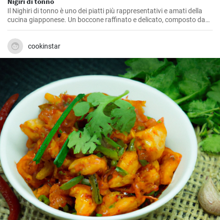
Nigiri di tonno
Il Nighiri di tonno è uno dei piatti più rappresentativi e amati della
cucina giapponese. Un boccone raffinato e delicato, composto da
una sottile fetta di tonno crudo adagiata su un piccolo letto di riso.
cookinstar