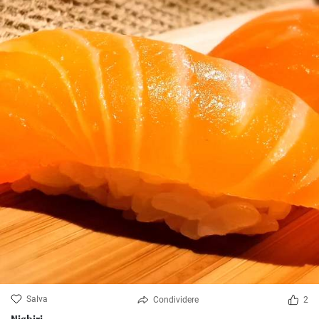
Salva
Condividere
2
Nighiri