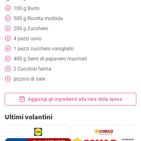
100
g
Burro
500
g
Ricotta morbida
200
g
Zucchero
4
pezzi
uovo
1
pezzi
zucchero vanigliato
400
g
Semi di papavero macinati
2
Cucchiai
farina
pizzico di sale
Aggiungi gli ingredienti alla lista della spesa
Ultimi volantini