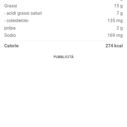
Grassi
15 g
- acidi grassi saturi
7 g
- colesterolo
135 mg
polpa
2 g
Sodio
169 mg
Calorie
274 kcal
PUBBLICITÀ