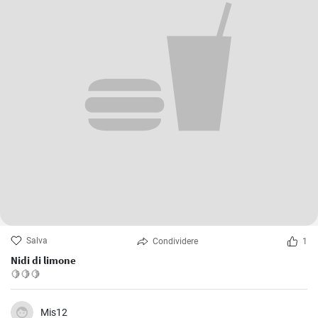
Salva
Condividere
1
Nidi di limone
🍋🍋🍋
Mis12