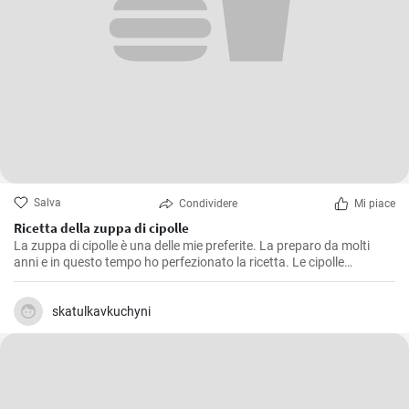
Salva
Condividere
Mi piace
Ricetta della zuppa di cipolle
La zuppa di cipolle è una delle mie preferite. La preparo da molti
anni e in questo tempo ho perfezionato la ricetta. Le cipolle
aromatiche saltate in padella, la consistenza cremosa e le erbe
fresche lavorano in perfetta armonia in un piatto di zuppa.
skatulkavkuchyni