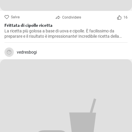
Salva
Condividere
16
Frittata di cipolle ricetta
La ricetta più golosa a base di uova e cipolle. È facilissimo da
preparare e il risultato è impressionante! Incredibile ricetta della
frittata che tutti dovrebbero provare. Nuova ricetta per la colazione
in 10 minuti!
vedresbogi