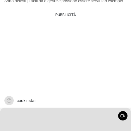
Sono delicati, facili da digerire e possono essere serviti ad esempio
con mirtilli freschi e sciroppo di mirtilli.
PUBBLICITÀ
cookinstar