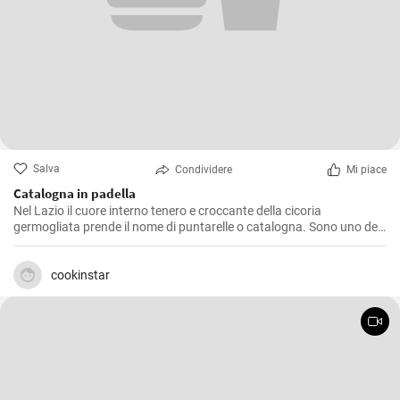
Salva
Condividere
Mi piace
Catalogna in padella
Nel Lazio il cuore interno tenero e croccante della cicoria
germogliata prende il nome di puntarelle o catalogna. Sono uno dei
maggiori piaceri della cucina romana in primavera. Prova la ricetta
per cucinare la catalogna in padella!
cookinstar