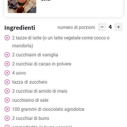
4
Ingredienti
numero di porzioni
2
tazze di latte (o un latte vegetale come cocco o
mandorla)
2
cucchiaini
di vaniglia
2
cucchiai
di cacao in polvere
4
uovo
tazza di zucchero
2
cucchiai di amido di mais
cucchiaino di sale
100
grammi
di cioccolato agrodolce
2
cucchiai
di burro