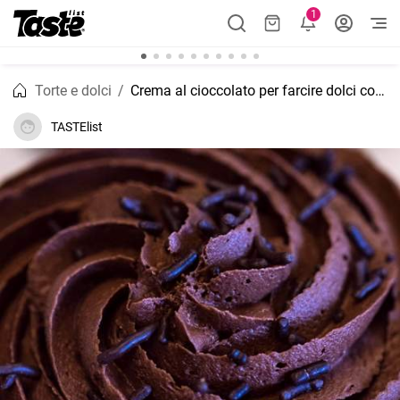
1
Torte e dolci
Crema al cioccolato per farcire dolci con gusto
TASTElist