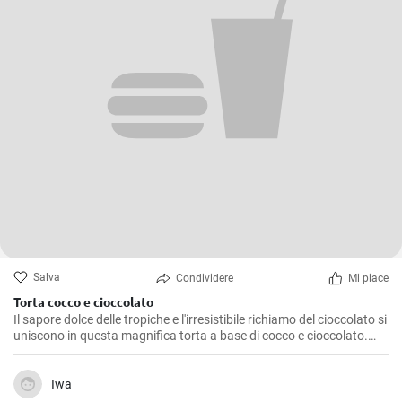
Salva
Condividere
Mi piace
Torta cocco e cioccolato
Il sapore dolce delle tropiche e l'irresistibile richiamo del cioccolato si
uniscono in questa magnifica torta a base di cocco e cioccolato.
Preparata diverse volte in casa mia, è un dolce che non delude mai,
una golosità amata sia dai grandi che dai piccolini. Una torta
genuina e facile da preparare che dona un finale dolce e raffinato a
Iwa
qualsiasi pasto.