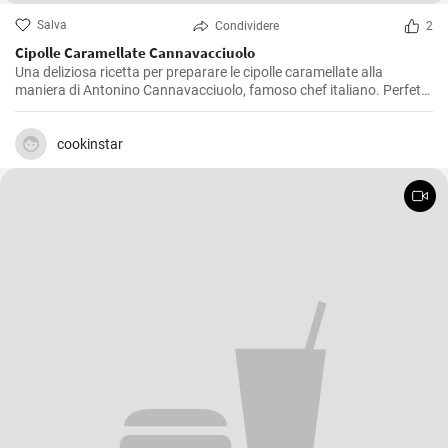
Salva
Condividere
2
Cipolle Caramellate Cannavacciuolo
Una deliziosa ricetta per preparare le cipolle caramellate alla
maniera di Antonino Cannavacciuolo, famoso chef italiano. Perfette
da servire come contorno o da utilizzare per arricchire piatti a base
di carne.
cookinstar