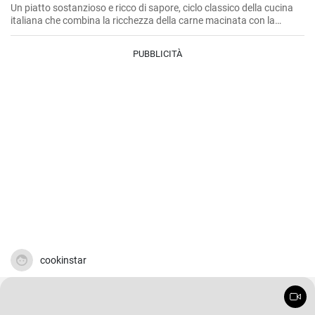
Un piatto sostanzioso e ricco di sapore, ciclo classico della cucina
italiana che combina la ricchezza della carne macinata con la
semplicità della pasta. Perfetto per gli amanti della pasta e della
carne.
PUBBLICITÀ
cookinstar