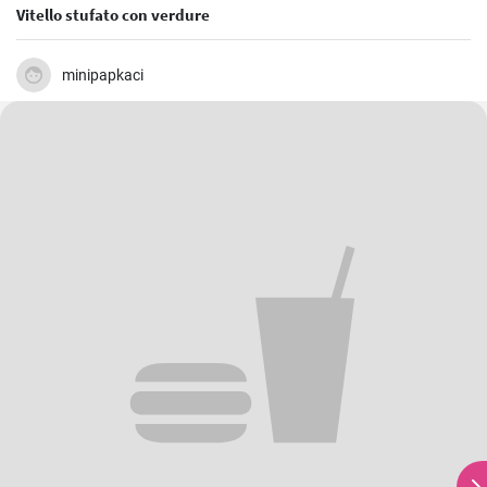
Vitello stufato con verdure
minipapkaci