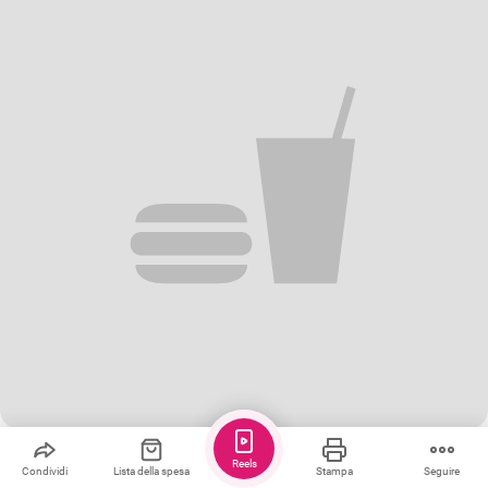
Salva
Condividere
Mi piace
Reels
Condividi
Lista della spesa
Stampa
Seguire
Sartù di riso alla napoletana