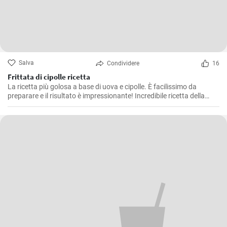
Salva
Condividere
16
Frittata di cipolle ricetta
La ricetta più golosa a base di uova e cipolle. È facilissimo da
preparare e il risultato è impressionante! Incredibile ricetta della
frittata che tutti dovrebbero provare. Nuova ricetta per la colazione
in 10 minuti!