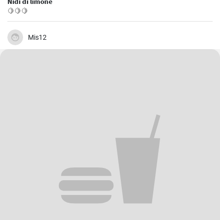
Nidi di limone
🍋🍋🍋
Mis12