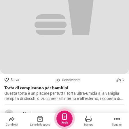
Salva
Condividere
2
Torta di compleanno per bambini
Questa torta è un piacere per tutti! Torta ultra-umida alla vaniglia
riempita di chicchi di zucchero all’interno e all’esterno, ricoperta di
crema cremosa al burro di meringa italiana e condita con una
morbida ganache rosa.
cookinstar
Reels
Condividi
Lista della spesa
Stampa
Seguire