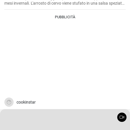
mesi invernali. L'arrosto di cervo viene stufato in una salsa speziata,
rendendolo particolarmente tenero e succulento. Il piatto è meglio
servito con gnocchi e cavolo rosso.
PUBBLICITÀ
cookinstar