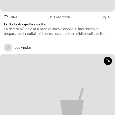
Salva
Condividere
16
Frittata di cipolle ricetta
La ricetta più golosa a base di uova e cipolle. È facilissimo da
preparare e il risultato è impressionante! Incredibile ricetta della
frittata che tutti dovrebbero provare. Nuova ricetta per la colazione
in 10 minuti!
cookinstar