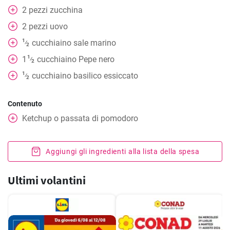
2
pezzi
zucchina
2
pezzi
uovo
1
cucchiaino
sale marino
⁄
2
1
1
cucchiaino
Pepe nero
⁄
2
1
cucchiaino
basilico essiccato
⁄
2
Contenuto
Ketchup o passata di pomodoro
Aggiungi gli ingredienti alla lista della spesa
Ultimi volantini