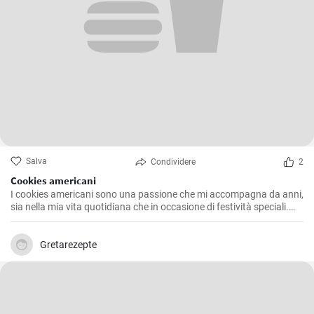
Salva
Condividere
2
Cookies americani
I cookies americani sono una passione che mi accompagna da anni,
sia nella mia vita quotidiana che in occasione di festività speciali.
Questa ricetta che voglio condividere con voi è l'espressione di
numerosi esperimenti in cucina, alla ricerca della consistenza e del
sapore perfetti. Dopo aver provato diverse varianti, ho deciso di
Gretarezepte
offrire la mia versione che combina l'esclusiva morbidezza interna e
l'inebriante croccantezza esterna che distinguono questi iconici
biscotti.