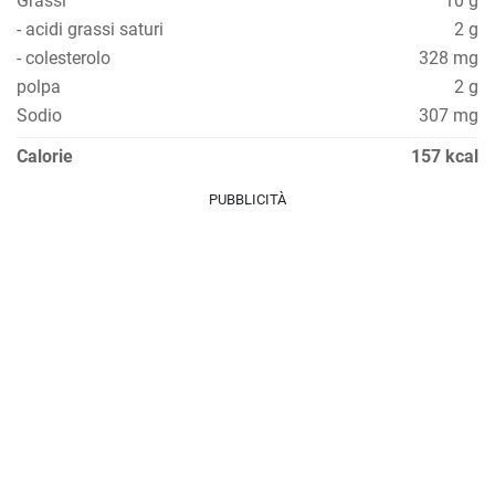
Grassi
10 g
- acidi grassi saturi
2 g
- colesterolo
328 mg
polpa
2 g
Sodio
307 mg
Calorie
157 kcal
PUBBLICITÀ