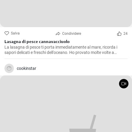
Salva
Condividere
24
Lasagna di pesce cannavacciuolo
La lasagna di pesce ti porta immediatamente al mare, ricorda i
sapori delicati e freschi dell'oceano. Ho provato molte volte a
replicare il piatto come il famoso chef Cannavacciuolo, e dopo tanti
tentativi sono riuscito a ottenere un risultato che, modestamente, è
abbastanza sorprendente. La ricetta richiede tempo ed è piuttosto
cookinstar
laboriosa ma ne vale assolutamente la pena. Il trucco è dedicarsi a
ogni singolo passaggio con la massima attenzione e amore
possibile.