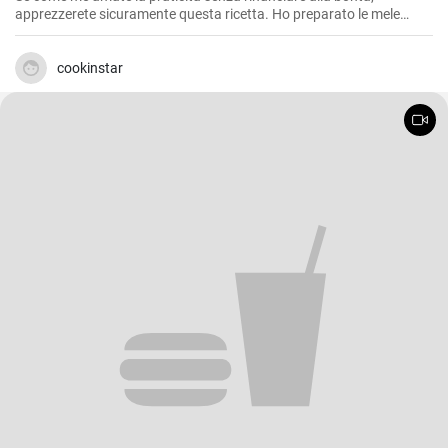
apprezzerete sicuramente questa ricetta. Ho preparato le mele
cotte al microonde più volte, soprattutto nelle mattine d'inverno
quando il freddo si fa sentire e ho bisogno di una colazione calda e
nutriente. Questa ricetta risulta anche un'ottima soluzione per chi
cookinstar
vuole concedersi un dessert dolce ed equilibrato senza appesantirsi.
E' una ricetta semplice e veloce, perfetta quando si ha poco tempo
ma si vuole qualcosa di buono.