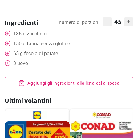
45
Ingredienti
numero di porzioni
185
g
zucchero
150
g
farina senza glutine
65
g
fecola di patate
3
uovo
Aggiungi gli ingredienti alla lista della spesa
Ultimi volantini