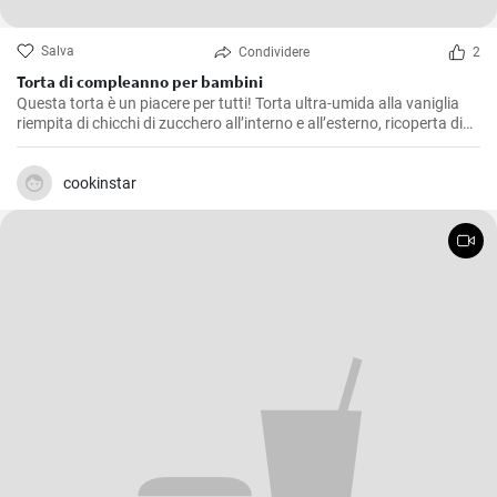
Salva
Condividere
2
Torta di compleanno per bambini
Questa torta è un piacere per tutti! Torta ultra-umida alla vaniglia
riempita di chicchi di zucchero all’interno e all’esterno, ricoperta di
crema cremosa al burro di meringa italiana e condita con una
morbida ganache rosa.
cookinstar