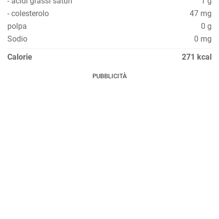
- acidi grassi saturi
1 g
- colesterolo
47 mg
polpa
0 g
Sodio
0 mg
Calorie
271 kcal
PUBBLICITÀ