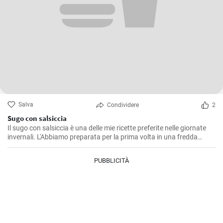
Salva
Condividere
2
Sugo con salsiccia
Il sugo con salsiccia è una delle mie ricette preferite nelle giornate
invernali. L'Abbiamo preparata per la prima volta in una fredda
giornata d'inverno ed è da allora che rappresenta un classico nella
nostra famiglia. Il gustoso e corposo sapore della salsiccia si fonde
PUBBLICITÀ
perfettamente con il pomodoro, creando un condimento delizioso
per la pasta. Il segreto è lasciare che il sugo cuocia lentamente, in
modo che tutti i sapori si mescolino alla perfezione.