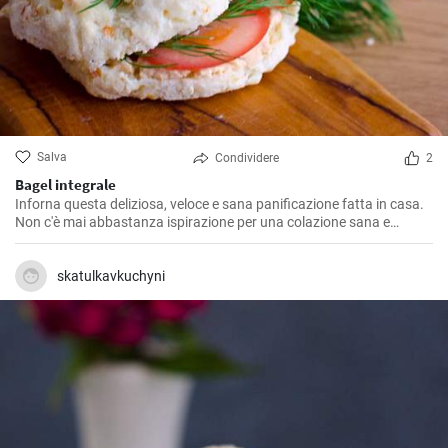
Salva
Condividere
2
Bagel integrale
Inforna questa deliziosa, veloce e sana panificazione fatta in casa.
Non c'è mai abbastanza ispirazione per una colazione sana e
gustosa.
skatulkavkuchyni