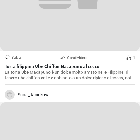
Salva
Condividere
1
Torta filippina Ube Chiffon Macapuno al cocco
La torta Ube Macapuno è un dolce molto amato nelle Filippine. Il
tenero ube chiffon cake è abbinato a un dolce ripieno di cocco, noto
come macapuno, per creare una combinazione appetitosa. Questa
autentica ricetta di torta non è solo deliziosa, ma vanta anche un
accattivante colore viola, che dona un tocco di allegria alla vostra
Sona_Janickova
tavola. Divertitevi a creare questa vivace prelibatezza filippina
direttamente a casa vostra!