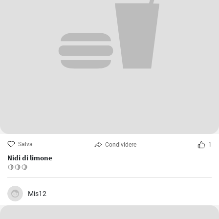
Salva
Condividere
1
Nidi di limone
🍋🍋🍋
Mis12