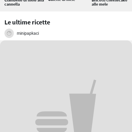
Ciambelle di mele alla
Biscotti cheesecake
cannella
alle mele
Le ultime ricette
minipapkaci