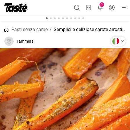
1
Pasti senza carne
Semplici e deliziose carote arrostite al forno
Tammers