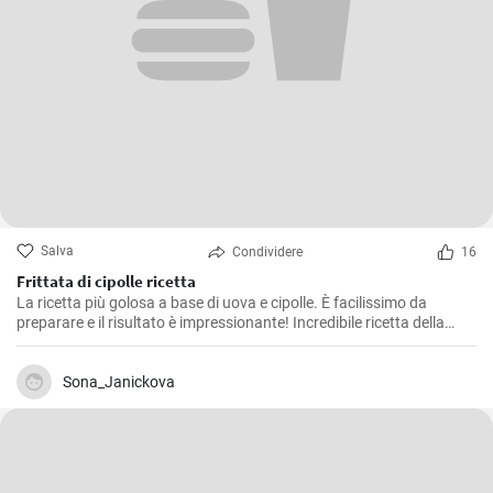
Salva
Condividere
16
Frittata di cipolle ricetta
La ricetta più golosa a base di uova e cipolle. È facilissimo da
preparare e il risultato è impressionante! Incredibile ricetta della
frittata che tutti dovrebbero provare. Nuova ricetta per la colazione
in 10 minuti!
Sona_Janickova