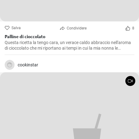
Salva
Condividere
8
Palline di cioccolato
Questa ricetta la tengo cara, un verace caldo abbraccio nell'aroma
di cioccolato che mi riportano ai tempi in cui la mia nonna le
preparava durante le festività. Le Palline di Cioccolato sono semplici
da realizzare, ma non per questo meno deliziose. Perfette da servire
come dolcetto a fine pasto o per un snack pomeridiano, sono
cookinstar
caratterizzate da un sapore intenso e una consistenza morbida che
si scioglie in bocca, un vero e proprio peccato di gola!