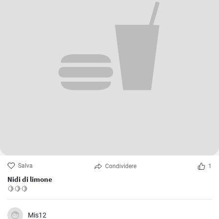
Salva
Condividere
1
Nidi di limone
🍋🍋🍋
Mis12