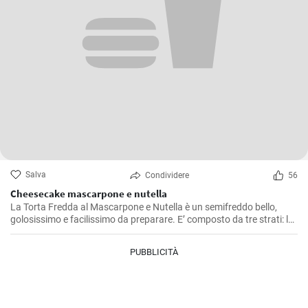
Salva
Condividere
56
Cheesecake mascarpone e nutella
La Torta Fredda al Mascarpone e Nutella è un semifreddo bello,
golosissimo e facilissimo da preparare. E’ composto da tre strati: la
base fatta di biscotti sbriciolati, la crema fatta con panna e
mascarpone, e la farcita fatta con uno strato di Nutella
PUBBLICITÀ