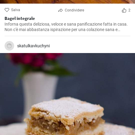
Salva
Condividere
2
Bagel integrale
Inforna questa deliziosa, veloce e sana panificazione fatta in casa.
Non c'è mai abbastanza ispirazione per una colazione sana e
gustosa.
skatulkavkuchyni