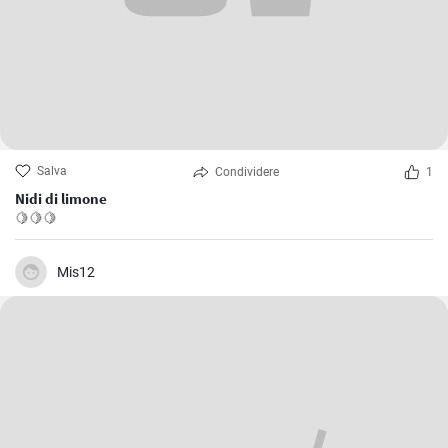
Salva
Condividere
1
Nidi di limone
🍋🍋🍋
Mis12