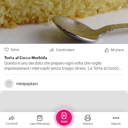
Salva
Condividere
Mi piace
Torta al Cocco Morbida
Questo è uno dei dolci che preparo ogni volta che voglio
impressionare i miei ospiti senza troppo stress. La Torta al Cocco
Morbida è un dolce dal sapore esotico e dalla consistenza soffice
che caterisce agli amanti del cocco in modo eccezionale. La sua
bellezza sta nella sua semplicità e in un gusto autentico di cocco
minipapkaci
che è diventato un vero e proprio inno a questo frutto. Io la adoro e
sono sicuro che anche tu, una volta provata, non potrai più farne a
meno.
Reels
Condividi
Lista della spesa
Stampa
Seguire