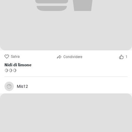
Salva
Condividere
1
Nidi di limone
🍋🍋🍋
Mis12