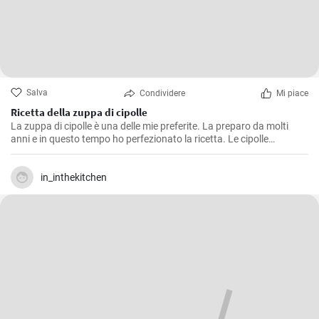
Salva
Condividere
Mi piace
Ricetta della zuppa di cipolle
La zuppa di cipolle è una delle mie preferite. La preparo da molti
anni e in questo tempo ho perfezionato la ricetta. Le cipolle
aromatiche saltate in padella, la consistenza cremosa e le erbe
fresche lavorano in perfetta armonia in un piatto di zuppa.
in_inthekitchen