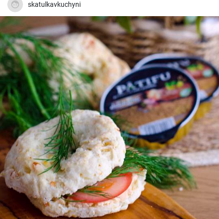
skatulkavkuchyni