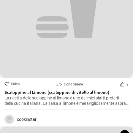
Salva
Condividere
2
Scaloppine al Limone (scaloppine di vitello al limone)
La ricetta delle scaloppine al limone è uno dei miei piatti preferiti
della cucina italiana. La salsa al limone è meravigliosamente aspra
e accentua il sapore della carne di vitello. Si tratta di un piatto di
grande effetto che non solo è buono in estate per la sua leggerezza,
ma che mette di buon umore anche nei periodi più freddi.
cookinstar