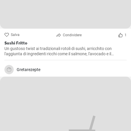
Salva
Condividere
1
Sushi Fritto
Un gustoso twist ai tradizionali rotoli di sushi, arricchito con
l'aggiunta di ingredienti ricchi come il salmone, l'avocado e il
formaggio. La frittura dona al piatto un retrogusto croccante e
delizioso che ne farà innamorare tutti.
Gretarezepte