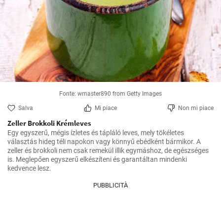
Fonte: wmaster890 from Getty Images
Salva
Mi piace
Non mi piace
Zeller Brokkoli Krémleves
Egy egyszerű, mégis ízletes és tápláló leves, mely tökéletes 
választás hideg téli napokon vagy könnyű ebédként bármikor. A 
zeller és brokkoli nem csak remekül illik egymáshoz, de egészséges 
is. Meglepően egyszerű elkészíteni és garantáltan mindenki 
kedvence lesz.
PUBBLICITÀ