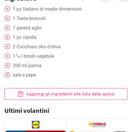
1
pz
Sedano di medie dimensioni
1
Testa
broccoli
1
gerezd
aglio
1
pz
cipolla
2
Cucchiaio
olio d'oliva
1
1
l
brodo vegetale
⁄
2
200
ml
panna
sale e pepe
Aggiungi gli ingredienti alla lista della spesa
Ultimi volantini