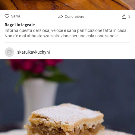
Salva
Condividere
2
Bagel integrale
Inforna questa deliziosa, veloce e sana panificazione fatta in casa.
Non c'è mai abbastanza ispirazione per una colazione sana e
gustosa.
skatulkavkuchyni