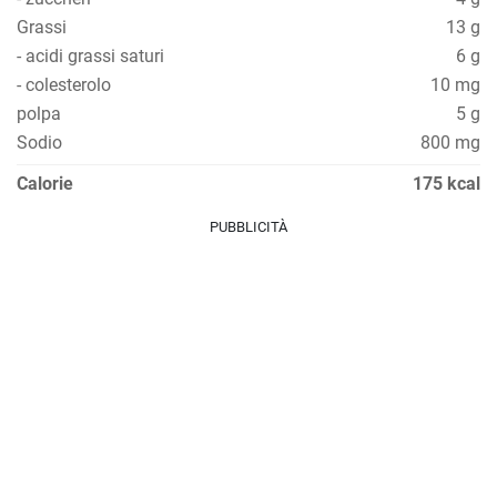
Grassi
13 g
- acidi grassi saturi
6 g
- colesterolo
10 mg
polpa
5 g
Sodio
800 mg
Calorie
175 kcal
PUBBLICITÀ