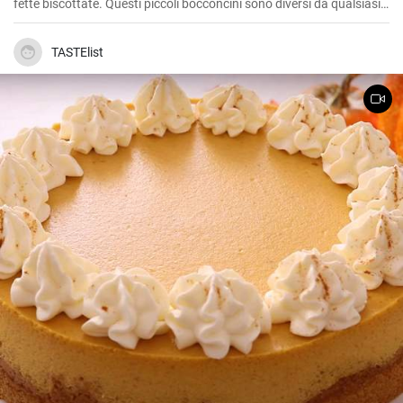
fette biscottate. Questi piccoli bocconcini sono diversi da qualsiasi
cosa abbiate mai provato. Il sapore ricorda quello del marzapane,
ma senza la dolcezza appiccicosa e stucchevole.
TASTElist