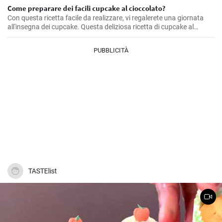
Come preparare dei facili cupcake al cioccolato?
Con questa ricetta facile da realizzare, vi regalerete una giornata
all'insegna dei cupcake. Questa deliziosa ricetta di cupcake al
cioccolato contiene tutto ciò che un amante dei dolci può
desiderare. È cioccolatosa, saporita, gustosa, ed è tutto ciò che si
PUBBLICITÀ
può desiderare in un cupcake.
TASTElist