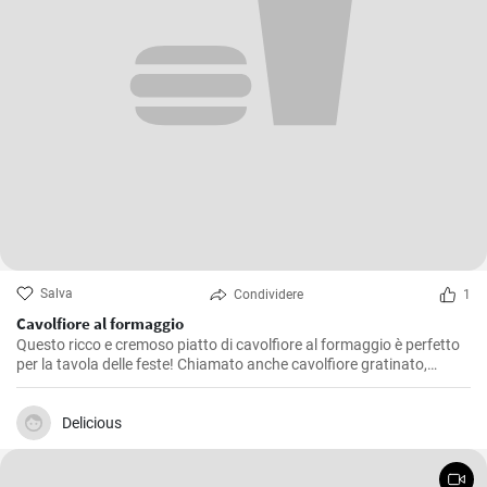
Salva
Condividere
1
Cavolfiore al formaggio
Questo ricco e cremoso piatto di cavolfiore al formaggio è perfetto
per la tavola delle feste! Chiamato anche cavolfiore gratinato,
questo piatto inizia con cavolfiore arrostito, inzuppato in una salsa
di formaggio al vino bianco e condito con rosmarino e pangrattato
croccante.
Delicious