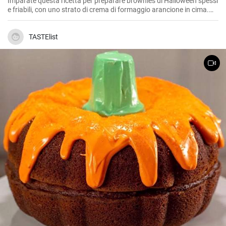
Imparate questa ricetta per preparare brownies di Halloween spessi
e friabili, con uno strato di crema di formaggio arancione in cima.
Questa facile ricetta dei brownies di Halloween vi lascerà
sicuramente con la voglia di mangiarne ancora!
TASTElist