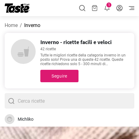
1
Home
Inverno
Inverno - ricette facili e veloci
42 ricette
Tutte le migliori ricette della categoria inverno in un
posto solo! Prova una di queste 42 ricette. Queste
ricette richiedono solo 5 - 300 minuti di
preparazione. Oltre agli ingredienti ed alla
procedura, ciascuna ricetta include un tempo di
Seguire
preparazione approssimativo ed il numero di
porzioni. Se hai bisogno di un consiglio, ti
suggeriamo
Tiramisu senza uova
,
Crema di zucca
semplice e veloce
,
Ricetta originale per cucinare la
cheesecake cotta
,
Churros
. Sono tra le ricette più
popolari e cercate. Siamo sicuri le adorerai!
Michliko