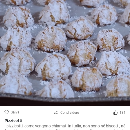
Salva
Condividere
131
Pizzicotti
I pizzicotti, come vengono chiamati in Italia, non sono né biscotti, né