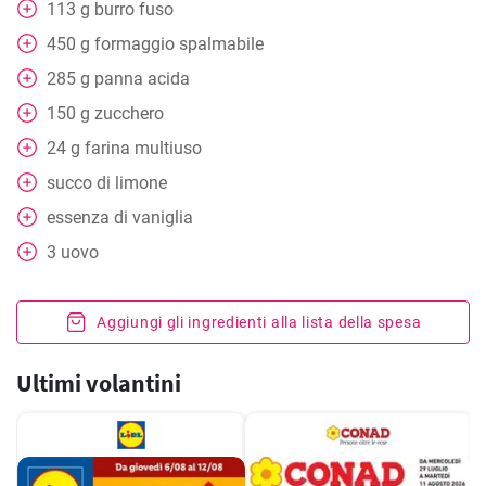
113
g
burro fuso
450
g
formaggio spalmabile
285
g
panna acida
150
g
zucchero
24
g
farina multiuso
succo di limone
essenza di vaniglia
3
uovo
Aggiungi gli ingredienti alla lista della spesa
Ultimi volantini