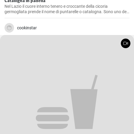
Catalogna in padella
Nel Lazio il cuore interno tenero e croccante della cicoria
germogliata prende il nome di puntarelle o catalogna. Sono uno dei
maggiori piaceri della cucina romana in primavera. Prova la ricetta
per cucinare la catalogna in padella!
cookinstar