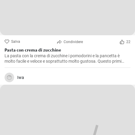
Salva
Condividere
22
Pasta con crema di zucchine
La pasta con la crema di zucchine i pomodorini e la pancetta è
molto facile e veloce e soprattutto molto gustosa. Questo primi
piatto è tanto cremoso grazie alla crema di zucchine, “fresco” grazie
ai pomodorini e croccante vista l'aggiunta della pancetta.
Iwa