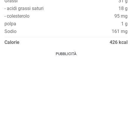
Grassi
31 g
- acidi grassi saturi
18 g
- colesterolo
95 mg
polpa
1 g
Sodio
161 mg
Calorie
426 kcal
PUBBLICITÀ