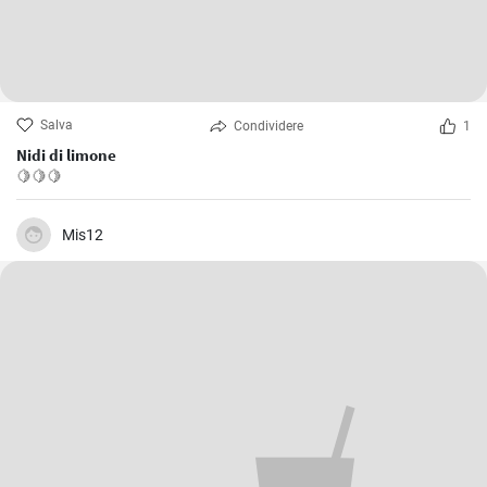
Salva
Condividere
1
Nidi di limone
🍋🍋🍋
Mis12