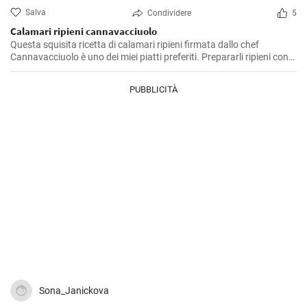
Salva
Condividere
5
Calamari ripieni cannavacciuolo
Questa squisita ricetta di calamari ripieni firmata dallo chef
Cannavacciuolo è uno dei miei piatti preferiti. Prepararli ripieni con
aromi, pane raffermo e prezzemolo è un'ideale miscela di sapori di
mare e terra e poi cotta al forno dona un delizioso ed equilibrato
PUBBLICITÀ
soddisfazione al palato. E' un piatto che preferisco servire come
antipasto durante le festività, ma è ottimo anche come secondo
piatto, e conquista sempre tutti.
Sona_Janickova