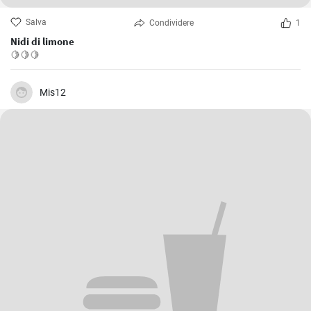
Salva
Condividere
1
Nidi di limone
🍋🍋🍋
Mis12