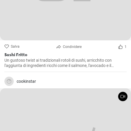
Salva
Condividere
1
Sushi Fritto
Un gustoso twist ai tradizionali rotoli di sushi, arricchito con
l'aggiunta di ingredienti ricchi come il salmone, l'avocado e il
formaggio. La frittura dona al piatto un retrogusto croccante e
delizioso che ne farà innamorare tutti.
cookinstar