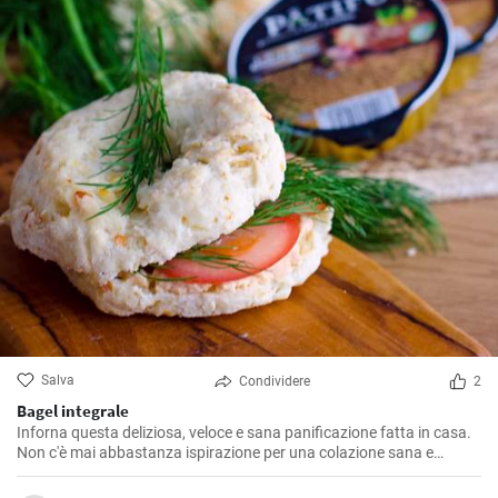
Salva
Condividere
2
Bagel integrale
Inforna questa deliziosa, veloce e sana panificazione fatta in casa.
Non c'è mai abbastanza ispirazione per una colazione sana e
gustosa.