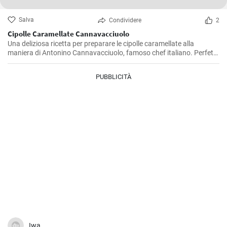
Salva
Condividere
2
Cipolle Caramellate Cannavacciuolo
Una deliziosa ricetta per preparare le cipolle caramellate alla
maniera di Antonino Cannavacciuolo, famoso chef italiano. Perfette
da servire come contorno o da utilizzare per arricchire piatti a base
di carne.
PUBBLICITÀ
Iwa