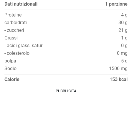
Dati nutrizionali
1 porzione
Proteine
4 g
carboidrati
30 g
- zuccheri
21 g
Grassi
1 g
- acidi grassi saturi
0 g
- colesterolo
0 mg
polpa
5 g
Sodio
1500 mg
Calorie
153 kcal
PUBBLICITÀ