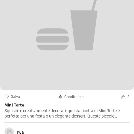
Salva
Condividere
3
Mini Torte
Squisite e creativamente decorati, questa ricetta di Mini Torte è
perfetta per una festa o un elegante dessert. Queste piccole
sorprese sono sicuramente un piacere per gli occhi e un paradiso
per il palato!
Iwa