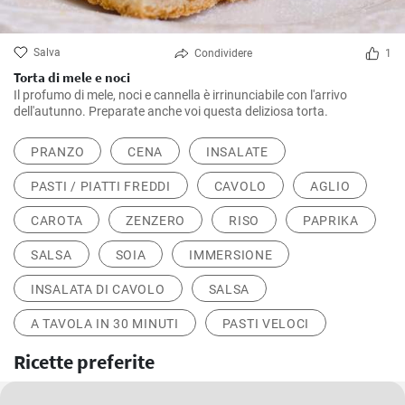
Salva
Condividere
1
Torta di mele e noci
Il profumo di mele, noci e cannella è irrinunciabile con l'arrivo
dell'autunno. Preparate anche voi questa deliziosa torta.
PRANZO
CENA
INSALATE
PASTI / PIATTI FREDDI
CAVOLO
AGLIO
CAROTA
ZENZERO
RISO
PAPRIKA
SALSA
SOIA
IMMERSIONE
INSALATA DI CAVOLO
SALSA
A TAVOLA IN 30 MINUTI
PASTI VELOCI
Ricette preferite