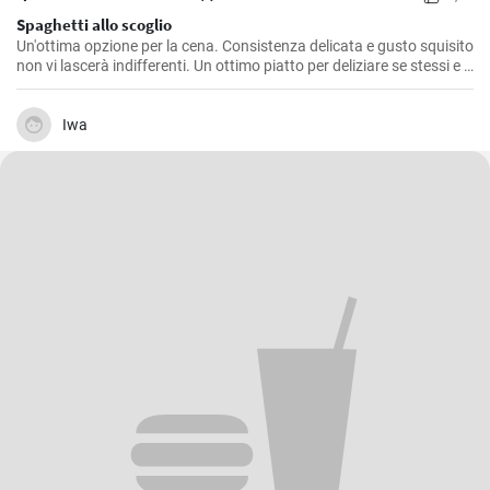
Spaghetti allo scoglio
Un'ottima opzione per la cena. Consistenza delicata e gusto squisito
non vi lascerà indifferenti. Un ottimo piatto per deliziare se stessi e i
propri cari. La ricetta per fare gli spaghetti è semplice e accessibile a
tutti.
Iwa