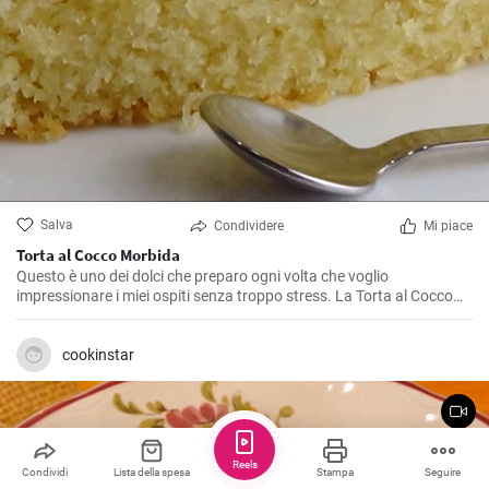
Salva
Condividere
Mi piace
Torta al Cocco Morbida
Questo è uno dei dolci che preparo ogni volta che voglio
impressionare i miei ospiti senza troppo stress. La Torta al Cocco
Morbida è un dolce dal sapore esotico e dalla consistenza soffice
che caterisce agli amanti del cocco in modo eccezionale. La sua
bellezza sta nella sua semplicità e in un gusto autentico di cocco
cookinstar
che è diventato un vero e proprio inno a questo frutto. Io la adoro e
sono sicuro che anche tu, una volta provata, non potrai più farne a
meno.
Reels
Condividi
Lista della spesa
Stampa
Seguire