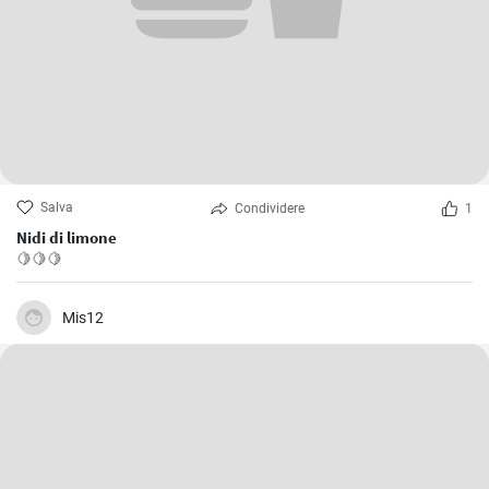
Salva
Condividere
1
Nidi di limone
🍋🍋🍋
Mis12