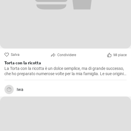
Salva
Condividere
Mi piace
Torta con la ricotta
La Torta con la ricotta è un dolce semplice, ma di grande successo,
che ho preparato numerose volte per la mia famiglia. Le sue origini
sono romane, e la ricetta di base può essere arricchita con gocce di
cioccolato o buccia di limone grattugiata. Il sapore delicato della
ricotta si combina alla perfezione con la pasta frolla croccante,
Iwa
creando un dolce perfetto per la colazione, la merenda o come
dessert. Le porzioni sono indicative, naturalmente. L'importante è
prepararla con amore!