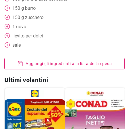
150
g
burro
150
g
zucchero
1
uovo
lievito per dolci
sale
Aggiungi gli ingredienti alla lista della spesa
Ultimi volantini