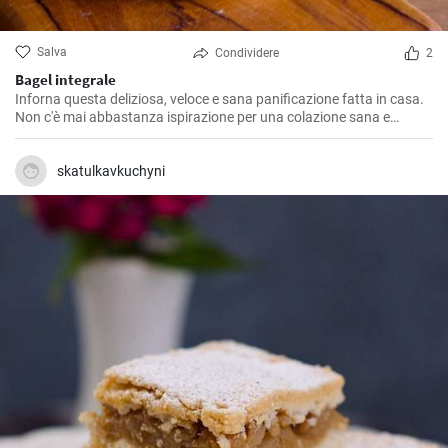
Salva
Condividere
2
Bagel integrale
Inforna questa deliziosa, veloce e sana panificazione fatta in casa.
Non c'è mai abbastanza ispirazione per una colazione sana e
gustosa.
skatulkavkuchyni