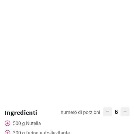
6
Ingredienti
numero di porzioni
500
g
Nutella
300
g
farina auto-lievitante