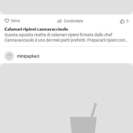
Salva
Condividere
5
Calamari ripieni cannavacciuolo
Questa squisita ricetta di calamari ripieni firmata dallo chef
Cannavacciuolo è uno dei miei piatti preferiti. Prepararli ripieni con
aromi, pane raffermo e prezzemolo è un'ideale miscela di sapori di
mare e terra e poi cotta al forno dona un delizioso ed equilibrato
soddisfazione al palato. E' un piatto che preferisco servire come
minipapkaci
antipasto durante le festività, ma è ottimo anche come secondo
piatto, e conquista sempre tutti.