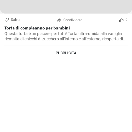
Salva
Condividere
2
Torta di compleanno per bambini
Questa torta è un piacere per tutti! Torta ultra-umida alla vaniglia
riempita di chicchi di zucchero all’interno e all’esterno, ricoperta di
crema cremosa al burro di meringa italiana e condita con una
morbida ganache rosa.
PUBBLICITÀ