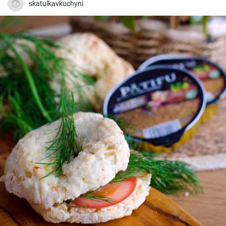
skatulkavkuchyni